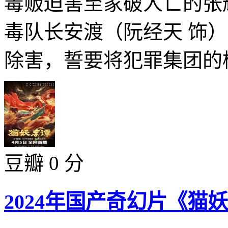
毒贩迫害至家破人亡的张
毒队长安渡（阮经天 饰
除害，誓要将犯罪集团的榜
豆瓣 0 分
2024年国产奇幻片《猫