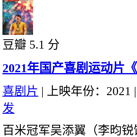
豆瓣 5.1 分
2021年国产喜剧运动片
喜剧片
|
上映年份：2021
|
发
百米冠军吴添翼（李昀锐