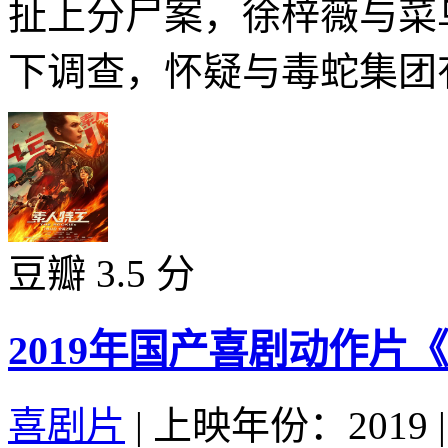
扯上分尸案，徐梓薇与菜
下调查，怀疑与毒蛇集团有
豆瓣 3.5 分
2019年国产喜剧动作片
喜剧片
|
上映年份：2019
|