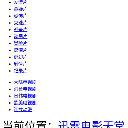
爱情片
悬疑片
恐怖片
灾难片
战争片
动画片
冒险片
惊悚片
奇幻片
剧情片
纪录片
大陆电视剧
港台电视剧
日韩电视剧
欧美电视剧
连载动漫
当前位置：
迅雷电影天堂