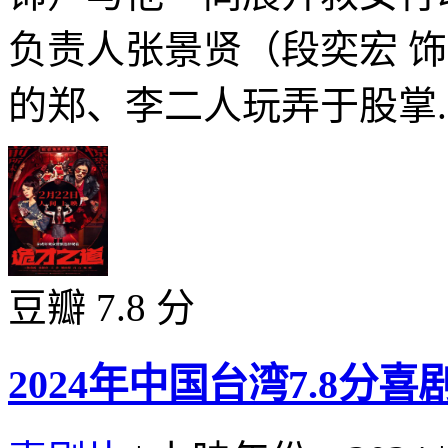
负责人张景贤（段奕宏 
的郑、李二人玩弄于股掌..
豆瓣 7.8 分
2024年中国台湾7.8