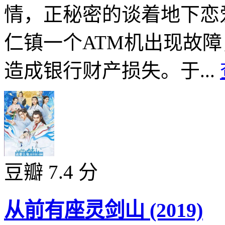
情，正秘密的谈着地下恋
仁镇一个ATM机出现故
造成银行财产损失。于...
豆瓣 7.4 分
从前有座灵剑山 (2019)