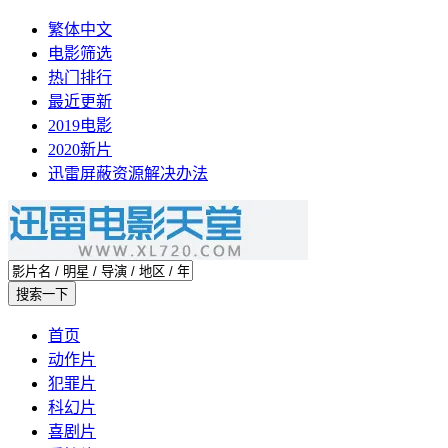
繁体中文
电影筛选
热门排行
最近更新
2019电影
2020新片
迅雷屏蔽资源解决办法
首页
动作片
犯罪片
科幻片
喜剧片