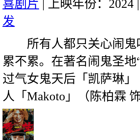
喜剧片
|
上映年份：2024
|
发
所有人都只关心闹鬼吓
累不累。在著名闹鬼圣地“
过气女鬼天后「凯萨琳」
人「Makoto」（陈柏霖 