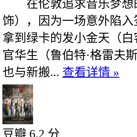
在伦敦追求音乐梦想的
饰），因为一场意外陷入
拿到绿卡的发小金天（白
官华生（鲁伯特·格雷夫
也与新搬...
查看详情 »
豆瓣 6.2 分