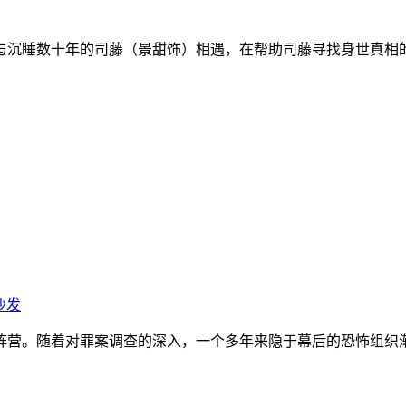
沉睡数十年的司藤（景甜饰）相遇，在帮助司藤寻找身世真相的
沙发
阵营。随着对罪案调查的深入，一个多年来隐于幕后的恐怖组织渐渐