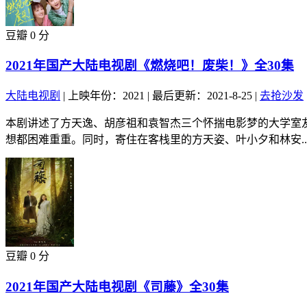
豆瓣 0 分
2021年国产大陆电视剧《燃烧吧！废柴！》全30集
大陆电视剧
|
上映年份：2021
|
最后更新：2021-8-25
|
去抢沙发
本剧讲述了方天逸、胡彦祖和袁智杰三个怀揣电影梦的大学室
想都困难重重。同时，寄住在客栈里的方天姿、叶小夕和林安..
豆瓣 0 分
2021年国产大陆电视剧《司藤》全30集