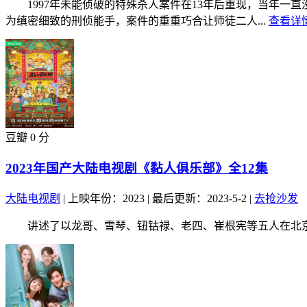
1997年未能侦破的特殊杀人案件在13年后重现，当年一直
为缜密细致的刑侦能手，案件的重重巧合让师徒二人...
查看详情
豆瓣 0 分
2023年国产大陆电视剧《黏人俱乐部》全12集
大陆电视剧
|
上映年份：2023
|
最后更新：2023-5-2
|
去抢沙发
讲述了以龙哥、雪琴、钮钴禄、老四、崔根宪等五人在北京胡