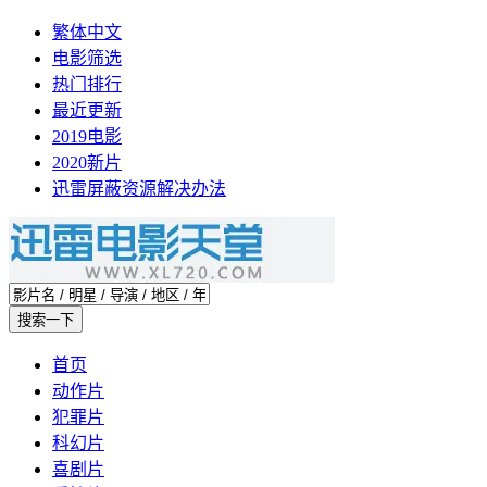
繁体中文
电影筛选
热门排行
最近更新
2019电影
2020新片
迅雷屏蔽资源解决办法
首页
动作片
犯罪片
科幻片
喜剧片