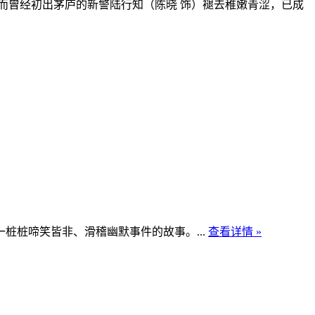
而曾经初出茅庐的新警陆行知（陈晓 饰）褪去稚嫩青涩，已成
桩啼笑皆非、滑稽幽默事件的故事。...
查看详情 »