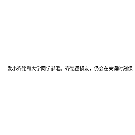
——发小齐铭和大学同学郝湉。齐铭虽损友，仍会在关键时刻保