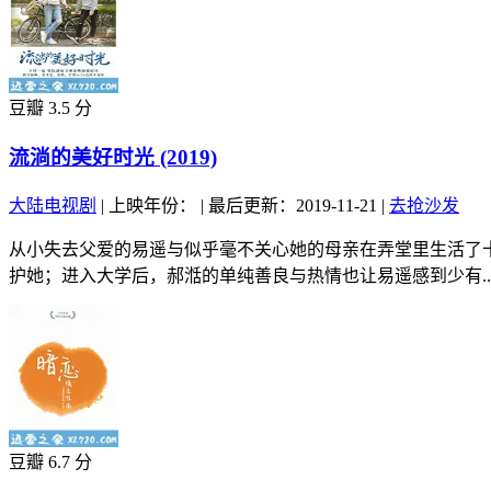
豆瓣 3.5 分
流淌的美好时光 (2019)
大陆电视剧
|
上映年份：
|
最后更新：2019-11-21
|
去抢沙发
从小失去父爱的易遥与似乎毫不关心她的母亲在弄堂里生活了
护她；进入大学后，郝湉的单纯善良与热情也让易遥感到少有..
豆瓣 6.7 分