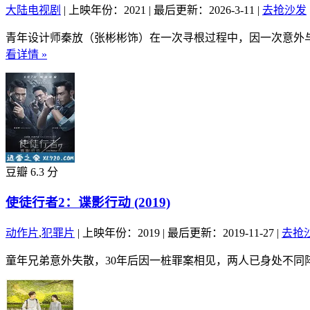
大陆电视剧
|
上映年份：2021
|
最后更新：2026-3-11
|
去抢沙发
青年设计师秦放（张彬彬饰）在一次寻根过程中，因一次意外与
看详情 »
豆瓣 6.3 分
使徒行者2：谍影行动 (2019)
动作片
,
犯罪片
|
上映年份：2019
|
最后更新：2019-11-27
|
去抢
童年兄弟意外失散，30年后因一桩罪案相见，两人已身处不同