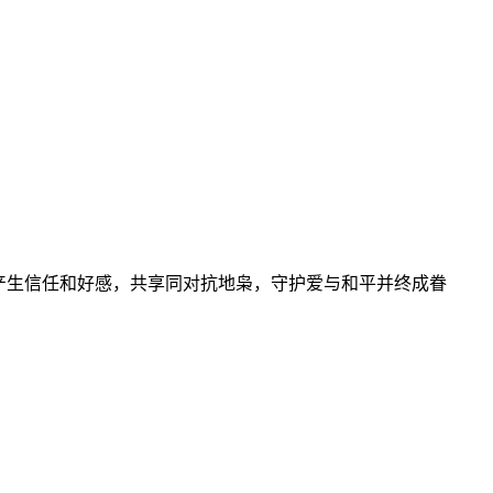
产生信任和好感，共享同对抗地枭，守护爱与和平并终成眷