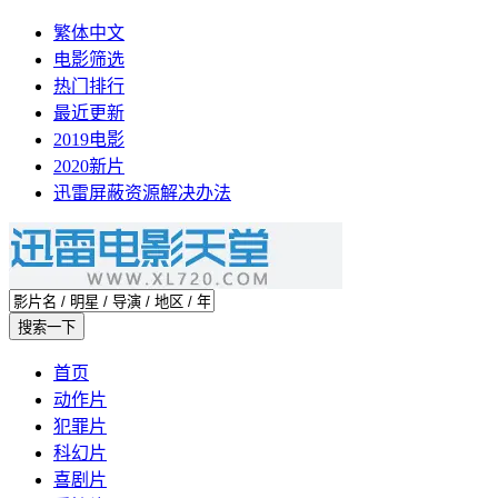
繁体中文
电影筛选
热门排行
最近更新
2019电影
2020新片
迅雷屏蔽资源解决办法
首页
动作片
犯罪片
科幻片
喜剧片