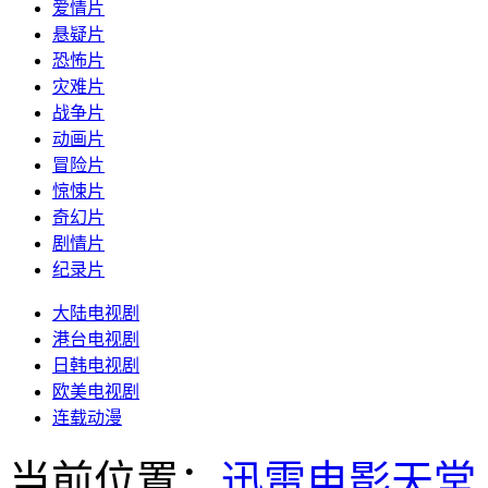
爱情片
悬疑片
恐怖片
灾难片
战争片
动画片
冒险片
惊悚片
奇幻片
剧情片
纪录片
大陆电视剧
港台电视剧
日韩电视剧
欧美电视剧
连载动漫
当前位置：
迅雷电影天堂