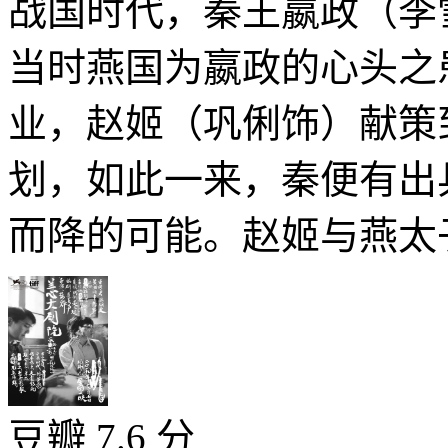
战国时代，秦王嬴政（李
当时燕国为嬴政的心头之
业，赵姬（巩俐饰）献策
划，如此一来，秦便有出
而降的可能。赵姬与燕太子
豆瓣 7.6 分