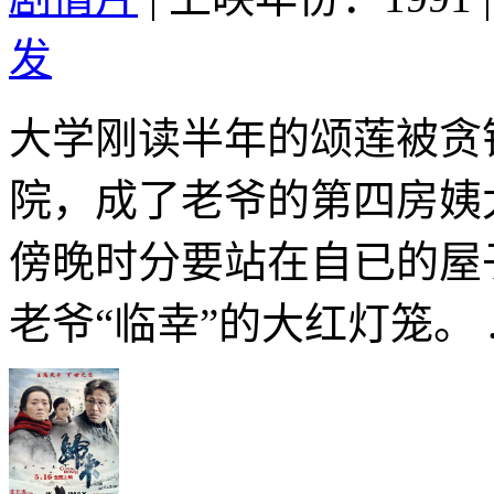
发
大学刚读半年的颂莲被贪
院，成了老爷的第四房姨
傍晚时分要站在自已的屋
老爷“临幸”的大红灯笼。 .