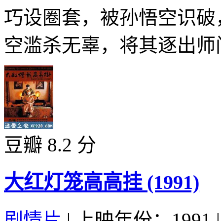
巧设圈套，被孙悟空识破
空滥杀无辜，将其逐出师门
豆瓣 8.2 分
大红灯笼高高挂 (1991)
剧情片
|
上映年份：1991
|