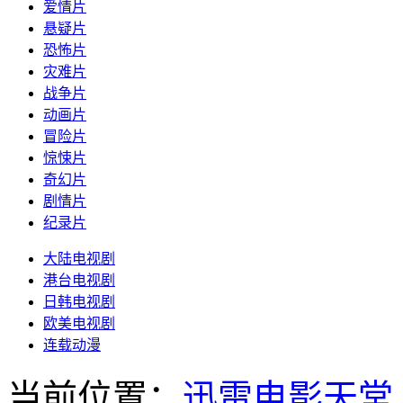
爱情片
悬疑片
恐怖片
灾难片
战争片
动画片
冒险片
惊悚片
奇幻片
剧情片
纪录片
大陆电视剧
港台电视剧
日韩电视剧
欧美电视剧
连载动漫
当前位置：
迅雷电影天堂