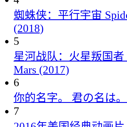
蜘蛛侠：平行宇宙 Spider-Man
(2018)
5
星河战队：火星叛国者 Starshi
Mars (2017)
6
你的名字。 君の名は。 (
7
2016年美国经典动画