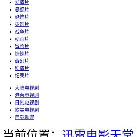
爱情片
悬疑片
恐怖片
灾难片
战争片
动画片
冒险片
惊悚片
奇幻片
剧情片
纪录片
大陆电视剧
港台电视剧
日韩电视剧
欧美电视剧
连载动漫
当前位置：
迅雷电影天堂