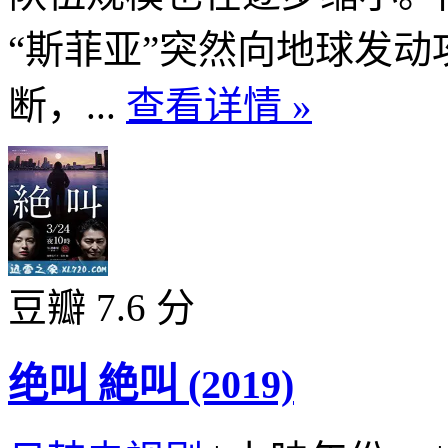
“斯菲亚”突然向地球发
断，...
查看详情 »
豆瓣 7.6 分
绝叫 絶叫 (2019)