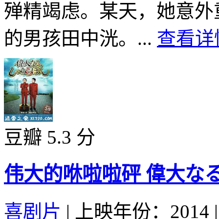
殚精竭虑。某天，她意外
的男孩田中洸。...
查看详情
豆瓣 5.3 分
伟大的咻啦啦砰 偉大なる、
喜剧片
|
上映年份：2014
|