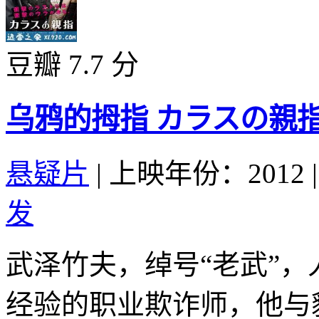
豆瓣 7.7 分
乌鸦的拇指 カラスの親指 (
悬疑片
|
上映年份：2012
|
发
武泽竹夫，绰号“老武”
经验的职业欺诈师，他与