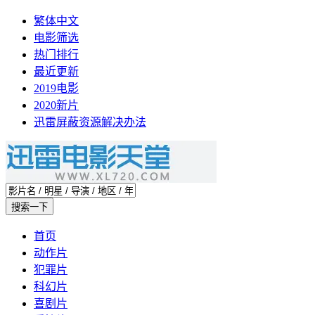
繁体中文
电影筛选
热门排行
最近更新
2019电影
2020新片
迅雷屏蔽资源解决办法
首页
动作片
犯罪片
科幻片
喜剧片