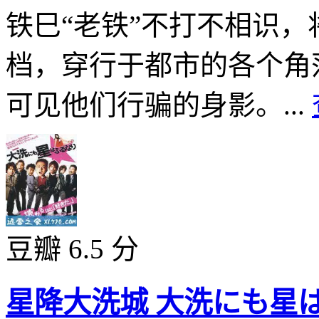
铁巳“老铁”不打不相识
档，穿行于都市的各个角
可见他们行骗的身影。...
豆瓣 6.5 分
星降大洗城 大洗にも星はふ