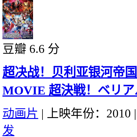
豆瓣 6.6 分
超决战！贝利亚银河帝国 
MOVIE 超決戦！ベリアル
动画片
|
上映年份：2010
|
发