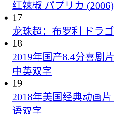
红辣椒 パプリカ (2006)
17
龙珠超：布罗利 ドラゴン
18
2019年国产8.4分
中英双字
19
2018年美国经典动画
语双字