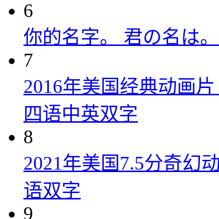
6
你的名字。 君の名は。 (
7
2016年美国经典动画
四语中英双字
8
2021年美国7.5分
语双字
9