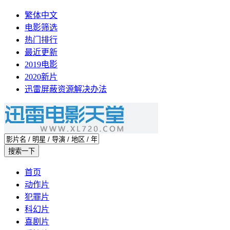
繁体中文
电影筛选
热门排行
最近更新
2019电影
2020新片
迅雷屏蔽资源解决办法
首页
动作片
犯罪片
科幻片
喜剧片