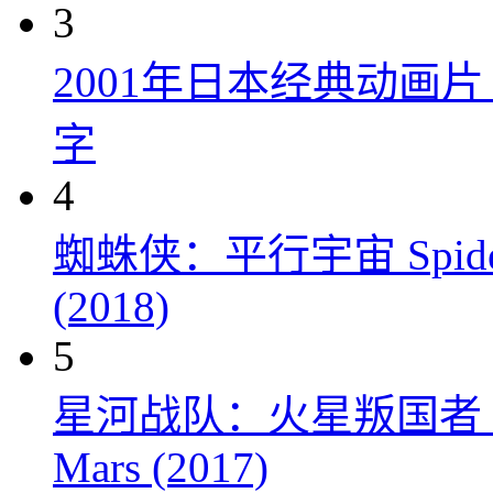
3
2001年日本经典动画
字
4
蜘蛛侠：平行宇宙 Spider-Man
(2018)
5
星河战队：火星叛国者 Starshi
Mars (2017)