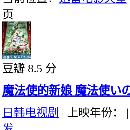
页
豆瓣 8.5 分
魔法使的新娘 魔法使いの嫁 
日韩电视剧
|
上映年份：
|
发