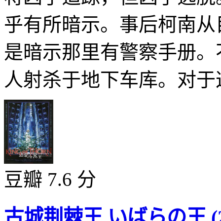
乎有所暗示。事后柯南从
是暗示那里有警察手册。
人射杀于地下车库。对于这
豆瓣 7.6 分
古城荆棘王 いばらの王 (20