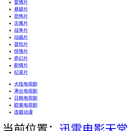
爱情片
悬疑片
恐怖片
灾难片
战争片
动画片
冒险片
惊悚片
奇幻片
剧情片
纪录片
大陆电视剧
港台电视剧
日韩电视剧
欧美电视剧
连载动漫
当前位置：
迅雷电影天堂