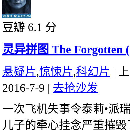
豆瓣 6.1 分
灵异拼图 The Forgotten (
悬疑片
,
惊悚片
,
科幻片
|
上
2016-7-9
|
去抢沙发
一次飞机失事令泰莉•派
儿子的牵心挂念严重摧毁