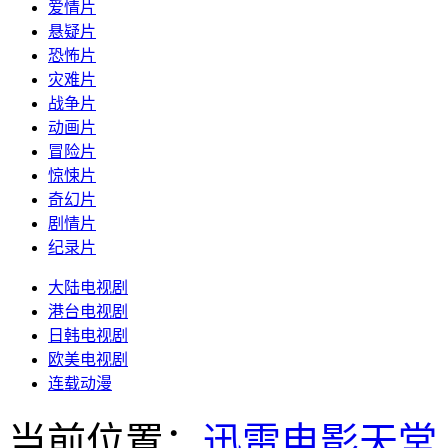
爱情片
悬疑片
恐怖片
灾难片
战争片
动画片
冒险片
惊悚片
奇幻片
剧情片
纪录片
大陆电视剧
港台电视剧
日韩电视剧
欧美电视剧
连载动漫
当前位置：
迅雷电影天堂