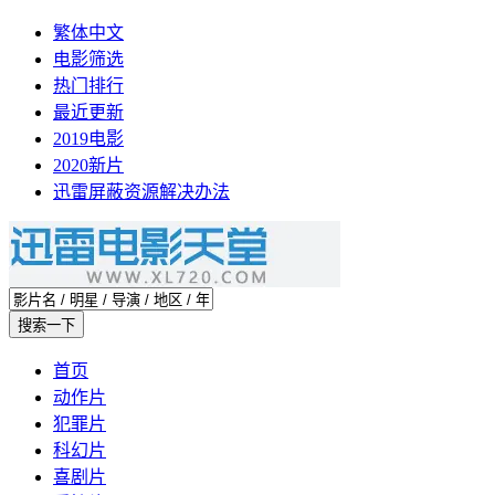
繁体中文
电影筛选
热门排行
最近更新
2019电影
2020新片
迅雷屏蔽资源解决办法
首页
动作片
犯罪片
科幻片
喜剧片