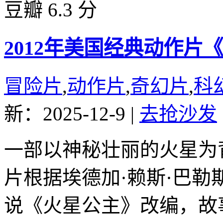
豆瓣 6.3 分
2012年美国经典动作片
冒险片
,
动作片
,
奇幻片
,
科
新：2025-12-9
|
去抢沙发
一部以神秘壮丽的火星为
片根据埃德加·赖斯·巴勒
说《火星公主》改编，故