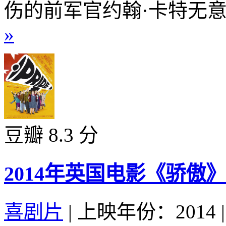
伤的前军官约翰·卡特无意
»
豆瓣 8.3 分
2014年英国电影《骄傲
喜剧片
|
上映年份：2014
|