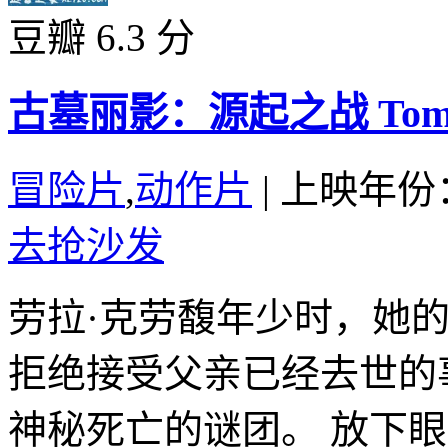
豆瓣 6.3 分
古墓丽影：源起之战 Tomb Ra
冒险片
,
动作片
|
上映年份：
去抢沙发
劳拉·克劳馥年少时，她
拒绝接受父亲已经去世的
神秘死亡的谜团。 放下