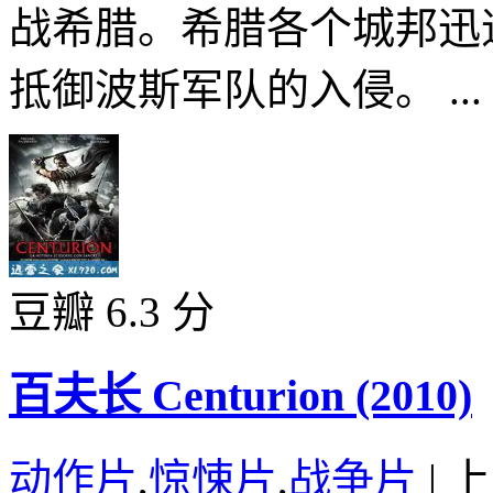
战希腊。希腊各个城邦迅
抵御波斯军队的入侵。 ...
豆瓣 6.3 分
百夫长 Centurion (2010)
动作片
,
惊悚片
,
战争片
|
上