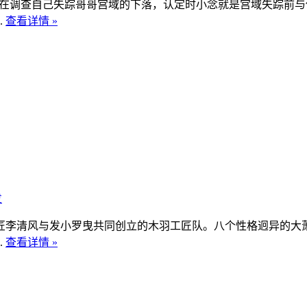
意在调查自己失踪哥哥宫域的下落，认定时小念就是宫域失踪前
.
查看详情 »
发
匠李清风与发小罗曳共同创立的木羽工匠队。八个性格迥异的大
.
查看详情 »