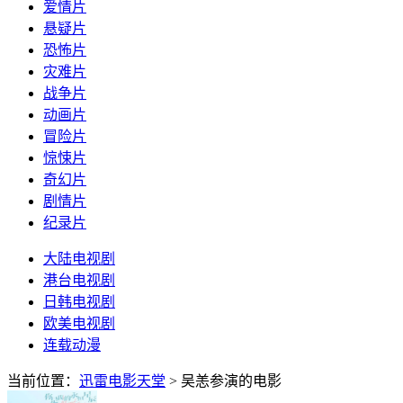
爱情片
悬疑片
恐怖片
灾难片
战争片
动画片
冒险片
惊悚片
奇幻片
剧情片
纪录片
大陆电视剧
港台电视剧
日韩电视剧
欧美电视剧
连载动漫
当前位置：
迅雷电影天堂
> 吴恙参演的电影