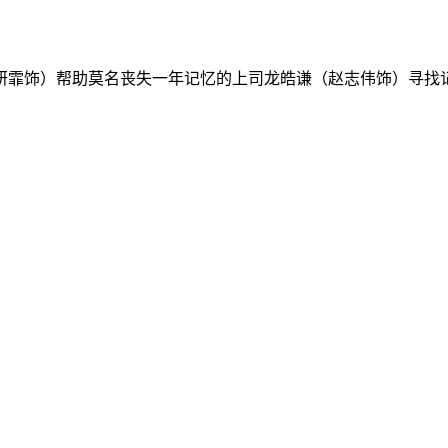
霏饰）帮助莫名丧失一年记忆的上司龙皓谦（赵志伟饰）寻找记