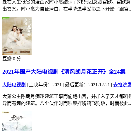
处在人生低谷的漫画家时小念结识了NE集团总裁宫欧。宫欧
出答案。时小念为自证清白，在半胁迫半妥协之下开始了跟宫..
豆瓣 0 分
2021年国产大陆电视剧《清风朗月花正开》全24集
大陆电视剧
|
上映年份：2021
|
最后更新：2021-12-21
|
去抢沙
大萧公主陈朗月痴迷建筑工事而偷跑出宫，并加入了天才都料
异而有趣的建筑。八个伙伴时而吵架拌嘴鸡飞狗跳，时而彼此..