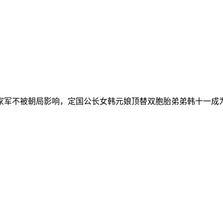
家军不被朝局影响，定国公长女韩元娘顶替双胞胎弟弟韩十一成