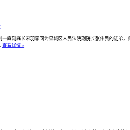
发
一庭副庭长宋羽霏同为星城区人民法院副院长张伟民的徒弟，师
.
查看详情 »