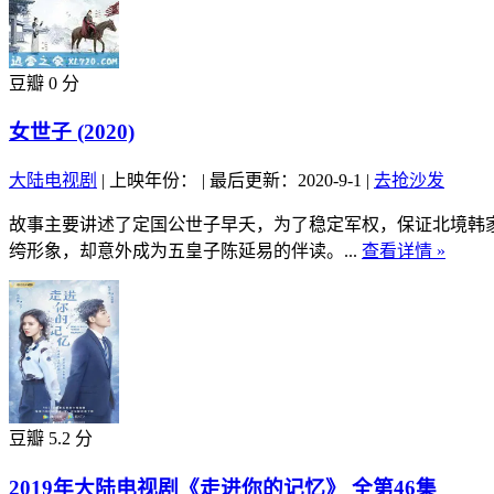
豆瓣 0 分
女世子 (2020)
大陆电视剧
|
上映年份：
|
最后更新：2020-9-1
|
去抢沙发
故事主要讲述了定国公世子早夭，为了稳定军权，保证北境韩
绔形象，却意外成为五皇子陈延易的伴读。...
查看详情 »
豆瓣 5.2 分
2019年大陆电视剧《走进你的记忆》 全第46集