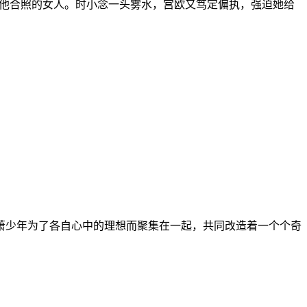
与他合照的女人。时小念一头雾水，宫欧又笃定偏执，强迫她给
萧少年为了各自心中的理想而聚集在一起，共同改造着一个个奇