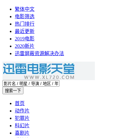
繁体中文
电影筛选
热门排行
最近更新
2019电影
2020新片
迅雷屏蔽资源解决办法
首页
动作片
犯罪片
科幻片
喜剧片