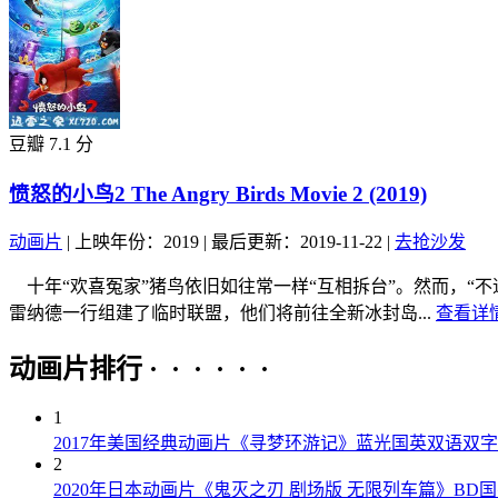
豆瓣 7.1 分
愤怒的小鸟2 The Angry Birds Movie 2 (2019)
动画片
|
上映年份：2019
|
最后更新：2019-11-22
|
去抢沙发
十年“欢喜冤家”猪鸟依旧如往常一样“互相拆台”。然而，“
雷纳德一行组建了临时联盟，他们将前往全新冰封岛...
查看详情
动画片排行 · · · · · ·
1
2017年美国经典动画片《寻梦环游记》蓝光国英双语双字
2
2020年日本动画片《鬼灭之刃 剧场版 无限列车篇》BD