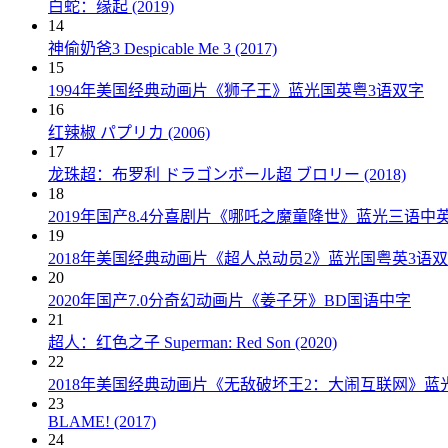
白蛇：缘起 (2019)
14
神偷奶爸3 Despicable Me 3 (2017)
15
1994年美国经典动画片《狮子王》蓝光国英粤3语双字
16
红辣椒 パプリカ (2006)
17
龙珠超：布罗利 ドラゴンボール超 ブロリー (2018)
18
2019年国产8.4分喜剧片《哪吒之魔童降世》蓝光三语中
19
2018年美国经典动画片《超人总动员2》蓝光国粤英3语
20
2020年国产7.0分奇幻动画片《姜子牙》BD国语中字
21
超人：红色之子 Superman: Red Son (2020)
22
2018年美国经典动画片《无敌破坏王2：大闹互联网》蓝
23
BLAME! (2017)
24