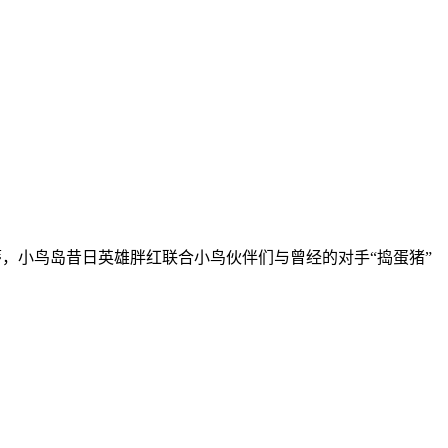
蒂，小鸟岛昔日英雄胖红联合小鸟伙伴们与曾经的对手“捣蛋猪”