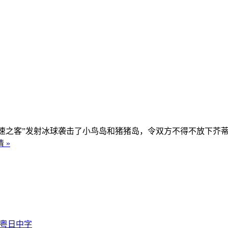
不速之客”发射冰球袭击了小鸟岛和猪猪岛，令双方不得不放下芥
 »
国粤日中字