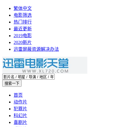
繁体中文
电影筛选
热门排行
最近更新
2019电影
2020新片
迅雷屏蔽资源解决办法
首页
动作片
犯罪片
科幻片
喜剧片