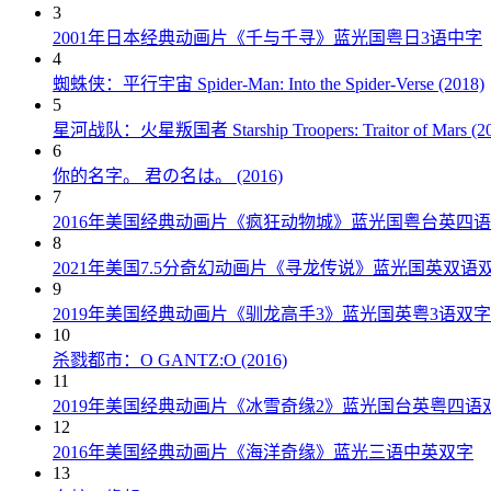
3
2001年日本经典动画片《千与千寻》蓝光国粤日3语中字
4
蜘蛛侠：平行宇宙 Spider-Man: Into the Spider-Verse (2018)
5
星河战队：火星叛国者 Starship Troopers: Traitor of Mars (20
6
你的名字。 君の名は。 (2016)
7
2016年美国经典动画片《疯狂动物城》蓝光国粤台英四
8
2021年美国7.5分奇幻动画片《寻龙传说》蓝光国英双语
9
2019年美国经典动画片《驯龙高手3》蓝光国英粤3语双字
10
杀戮都市：O GANTZ:O (2016)
11
2019年美国经典动画片《冰雪奇缘2》蓝光国台英粤四语
12
2016年美国经典动画片《海洋奇缘》蓝光三语中英双字
13