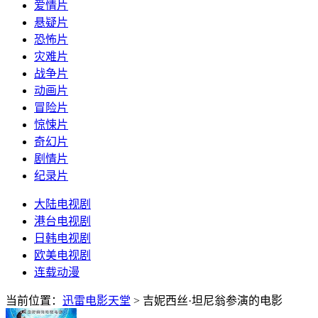
爱情片
悬疑片
恐怖片
灾难片
战争片
动画片
冒险片
惊悚片
奇幻片
剧情片
纪录片
大陆电视剧
港台电视剧
日韩电视剧
欧美电视剧
连载动漫
当前位置：
迅雷电影天堂
> 吉妮西丝·坦尼翁参演的电影