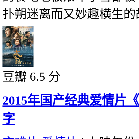
扑朔迷离而又妙趣横生的故
豆瓣 6.5 分
2015年国产经典爱情片
字