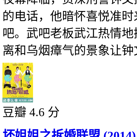
的电话，他暗怀喜悦准时
吧。武吧老板武江热情地
离和乌烟瘴气的景象让钟文
豆瓣 4.6 分
坏姐姐之拆婚联盟 (2014)