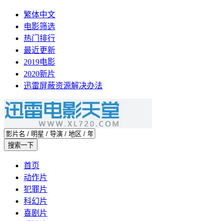
繁体中文
电影筛选
热门排行
最近更新
2019电影
2020新片
迅雷屏蔽资源解决办法
首页
动作片
犯罪片
科幻片
喜剧片