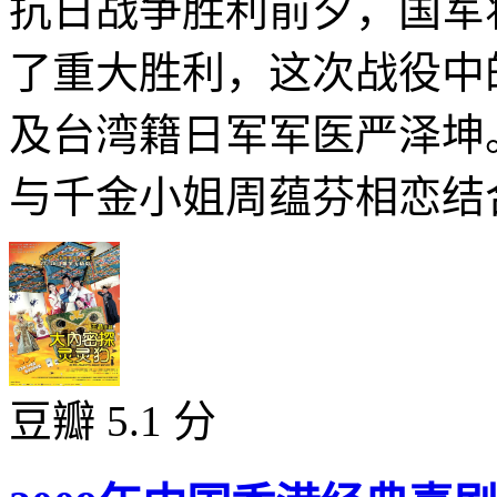
抗日战争胜利前夕，国军
了重大胜利，这次战役中
及台湾籍日军军医严泽坤
与千金小姐周蕴芬相恋结合
豆瓣 5.1 分