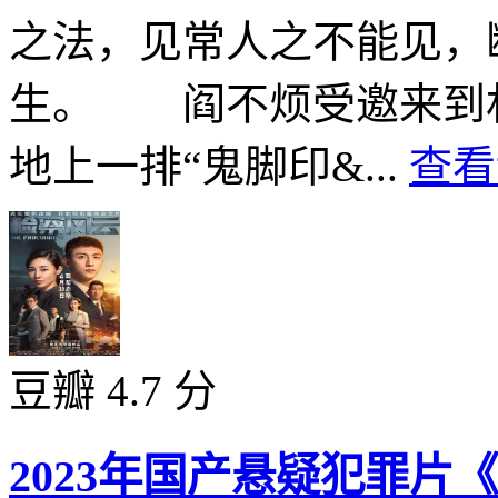
之法，见常人之不能见，
生。 阎不烦受邀来到
地上一排“鬼脚印&...
查看
豆瓣 4.7 分
2023年国产悬疑犯罪片