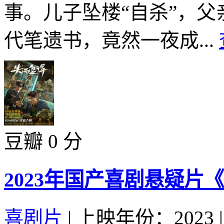
事。儿子坠楼“自杀”，
代笔遗书，竟然一夜成...
豆瓣 0 分
2023年国产喜剧悬疑片
喜剧片
|
上映年份：2023
|