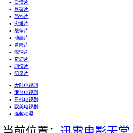
爱情片
悬疑片
恐怖片
灾难片
战争片
动画片
冒险片
惊悚片
奇幻片
剧情片
纪录片
大陆电视剧
港台电视剧
日韩电视剧
欧美电视剧
连载动漫
当前位置：
迅雷电影天堂