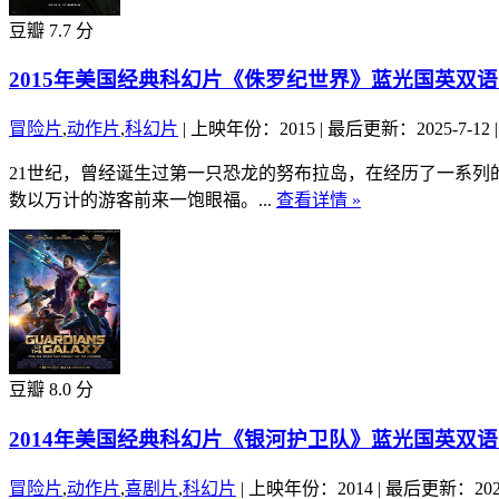
豆瓣 7.7 分
2015年美国经典科幻片《侏罗纪世界》蓝光国英双
冒险片
,
动作片
,
科幻片
|
上映年份：2015
|
最后更新：2025-7-12
|
21世纪，曾经诞生过第一只恐龙的努布拉岛，在经历了一系列
数以万计的游客前来一饱眼福。...
查看详情 »
豆瓣 8.0 分
2014年美国经典科幻片《银河护卫队》蓝光国英双
冒险片
,
动作片
,
喜剧片
,
科幻片
|
上映年份：2014
|
最后更新：2023