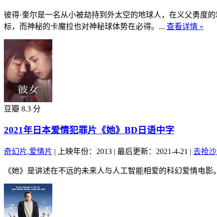
彼得·奎尔是一名从小被劫持到外太空的地球人，在义父勇度的
标，而神秘的卡魔拉也对神秘球体势在必得。...
查看详情 »
豆瓣 8.3 分
2021年日本爱情犯罪片《她》BD日语中字
奇幻片
,
爱情片
|
上映年份：2013
|
最后更新：2021-4-21
|
去抢沙
《她》是讲述在不远的未来人与人工智能相爱的科幻爱情电影。