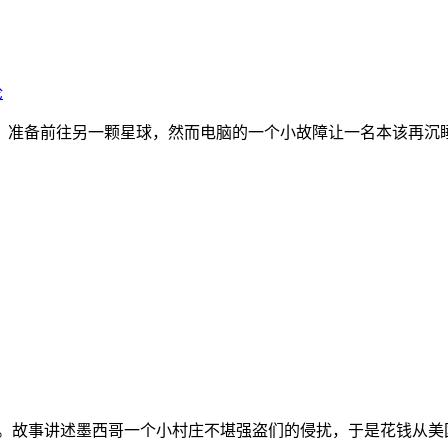
论
准备前往另一颗星球，然而电脑的一个小故障让一名本该再沉睡9
。故事讲述墨西哥一个小村庄不堪强盗们的侵扰，于是花钱从美国请