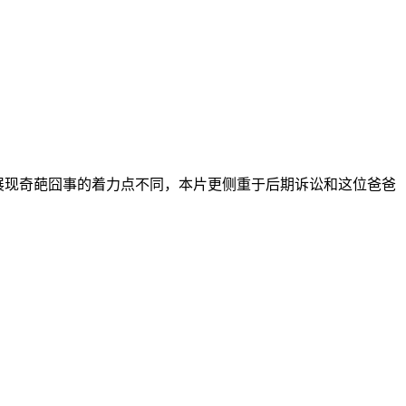
》展现奇葩囧事的着力点不同，本片更侧重于后期诉讼和这位爸爸