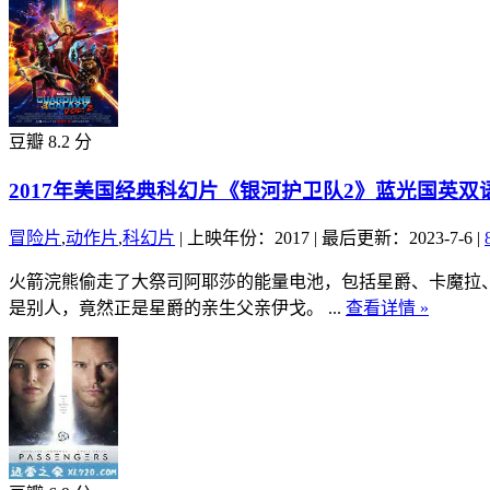
豆瓣 8.2 分
2017年美国经典科幻片《银河护卫队2》蓝光国英双
冒险片
,
动作片
,
科幻片
|
上映年份：2017
|
最后更新：2023-7-6
|
火箭浣熊偷走了大祭司阿耶莎的能量电池，包括星爵、卡魔拉
是别人，竟然正是星爵的亲生父亲伊戈。 ...
查看详情 »