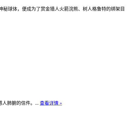
块神秘球体，便成为了赏金猎人火箭浣熊、树人格鲁特的绑架目
肺腑的信件。...
查看详情 »