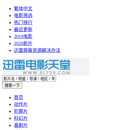
繁体中文
电影筛选
热门排行
最近更新
2019电影
2020新片
迅雷屏蔽资源解决办法
首页
动作片
犯罪片
科幻片
喜剧片