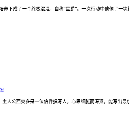
培养下成了一个终极混混，自称“星爵”。一次行动中他偷了一
发
主人公西奥多是一位信件撰写人，心思细腻而深邃，能写出最感人