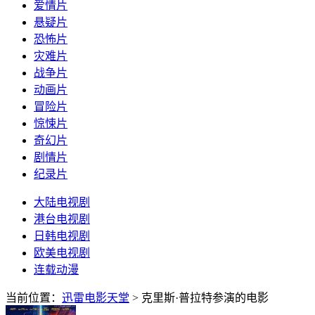
爱情片
悬疑片
恐怖片
灾难片
战争片
动画片
冒险片
惊悚片
奇幻片
剧情片
纪录片
大陆电视剧
港台电视剧
日韩电视剧
欧美电视剧
连载动漫
当前位置：
迅雷电影天堂
> 克里斯·普拉特参演的电影