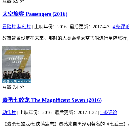
豆瓣 6.9 分
太空旅客 Passengers (2016)
冒险片
,
科幻片
|
上映年份：2016
|
最后更新：2017-4-3
|
4 条评
故事背景设定在未来。那时的人类乘坐太空飞船进行星际旅行，
豆瓣 7.4 分
豪勇七蛟龙 The Magnificent Seven (2016)
动作片
|
上映年份：2016
|
最后更新：2017-1-22
|
1 条评论
《豪勇七蛟龙/七侠荡寇志》灵感来自黑泽明著名的《七武士》