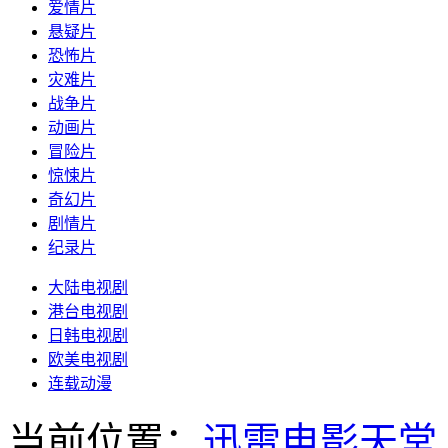
爱情片
悬疑片
恐怖片
灾难片
战争片
动画片
冒险片
惊悚片
奇幻片
剧情片
纪录片
大陆电视剧
港台电视剧
日韩电视剧
欧美电视剧
连载动漫
当前位置：
迅雷电影天堂