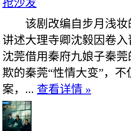
抢沙发
该剧改编自步月浅妆的
讲述大理寺卿沈毅因卷入
沈莞借用秦府九娘子秦莞
欺的秦莞“性情大变”，
案，...
查看详情 »