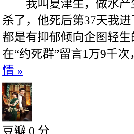
我叫夏津生，做水产生
杀了，他死后第37天我
都是有抑郁倾向企图轻生
在“约死群”留言1万9千次，
情 »
豆瓣 0 分