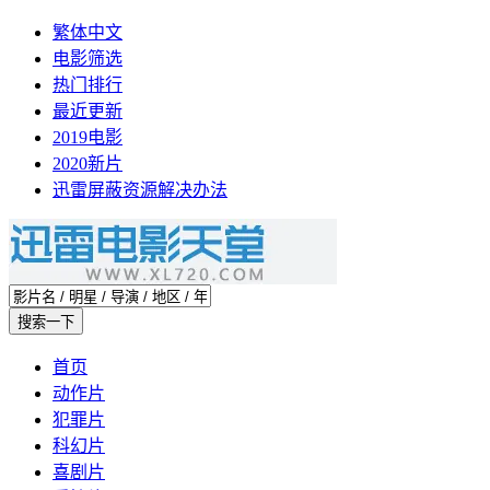
繁体中文
电影筛选
热门排行
最近更新
2019电影
2020新片
迅雷屏蔽资源解决办法
首页
动作片
犯罪片
科幻片
喜剧片