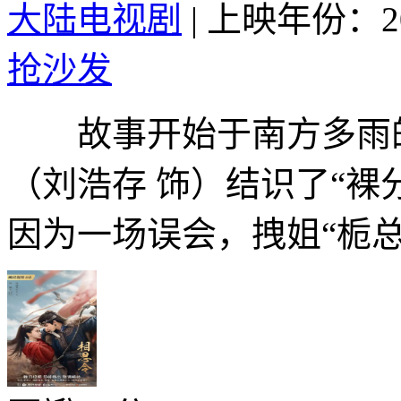
大陆电视剧
|
上映年份：20
抢沙发
故事开始于南方多雨的
（刘浩存 饰）结识了“裸
因为一场误会，拽姐“栀总”