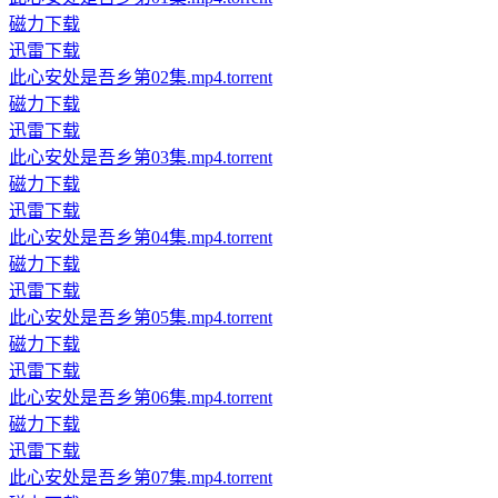
磁力下载
迅雷下载
此心安处是吾乡第02集.mp4.torrent
磁力下载
迅雷下载
此心安处是吾乡第03集.mp4.torrent
磁力下载
迅雷下载
此心安处是吾乡第04集.mp4.torrent
磁力下载
迅雷下载
此心安处是吾乡第05集.mp4.torrent
磁力下载
迅雷下载
此心安处是吾乡第06集.mp4.torrent
磁力下载
迅雷下载
此心安处是吾乡第07集.mp4.torrent