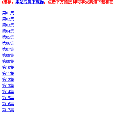
(推荐，
本站专属下载器
，点击下方链接 即可享受高速下载和在
第01集
第02集
第03集
第04集
第05集
第06集
第07集
第08集
第09集
第10集
第11集
第12集
第13集
第14集
第15集
第16集
第17集