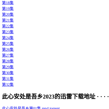
第18集
第19集
第20集
第21集
第22集
第23集
第24集
第25集
第26集
第27集
第28集
第29集
第30集
第31集
第32集
此心安处是吾乡2023的迅雷下载地址 · · · · ·
此心安处是吾乡第01集.mp4.torrent