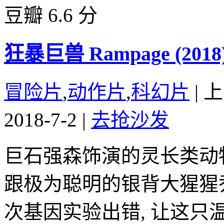
豆瓣 6.6 分
狂暴巨兽 Rampage (2018
冒险片
,
动作片
,
科幻片
|
上
2018-7-2
|
去抢沙发
巨石强森饰演的灵长类动
跟极为聪明的银背大猩猩
次基因实验出错, 让这