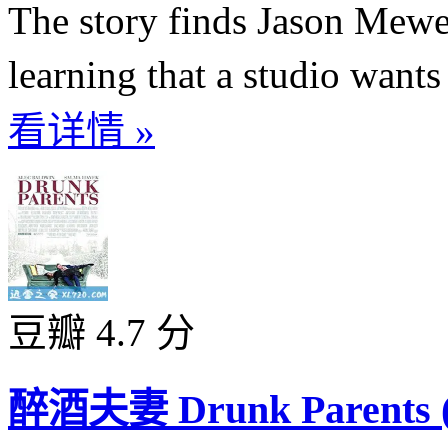
The story finds Jason Mewe
learning that a studio want
看详情 »
豆瓣 4.7 分
醉酒夫妻 Drunk Parents (