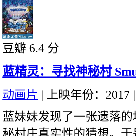
豆瓣 6.4 分
蓝精灵：寻找神秘村 Smurfs: T
动画片
|
上映年份：2017
|
蓝妹妹发现了一张遗落的
秘村庄真实性的猜想。于