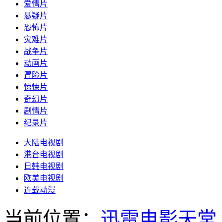
爱情片
悬疑片
恐怖片
灾难片
战争片
动画片
冒险片
惊悚片
奇幻片
剧情片
纪录片
大陆电视剧
港台电视剧
日韩电视剧
欧美电视剧
连载动漫
当前位置：
迅雷电影天堂