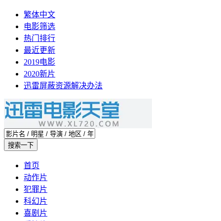
繁体中文
电影筛选
热门排行
最近更新
2019电影
2020新片
迅雷屏蔽资源解决办法
首页
动作片
犯罪片
科幻片
喜剧片