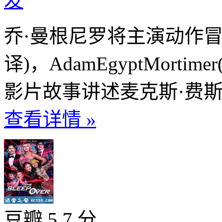
发
乔·曼根尼罗将主演动作冒险影
译)，AdamEgyptMort
影片故事讲述麦克斯·费斯特(
查看详情 »
豆瓣 5.7 分