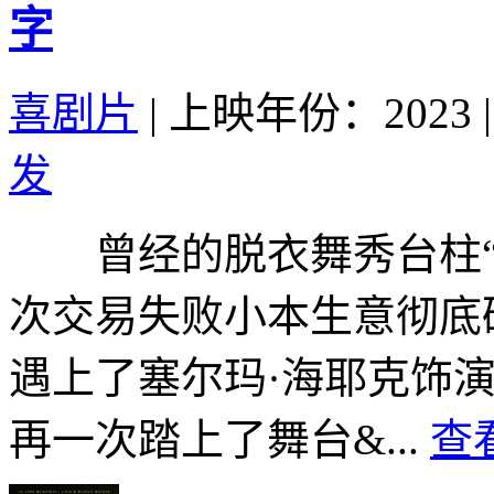
字
喜剧片
|
上映年份：2023
|
发
曾经的脱衣舞秀台柱“魔
次交易失败小本生意彻底
遇上了塞尔玛·海耶克饰
再一次踏上了舞台&...
查