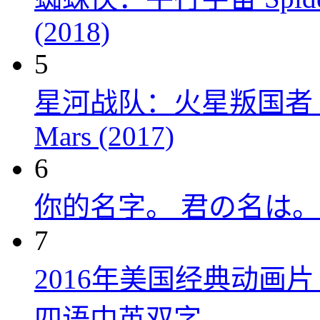
(2018)
5
星河战队：火星叛国者 Starshi
Mars (2017)
6
你的名字。 君の名は。 (
7
2016年美国经典动画
四语中英双字