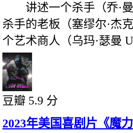
讲述一个杀手（乔·曼根尼罗 J
杀手的老板（塞缪尔·杰克逊 Sa
个艺术商人（乌玛·瑟曼 Uma
豆瓣 5.9 分
2023年美国喜剧片《魔