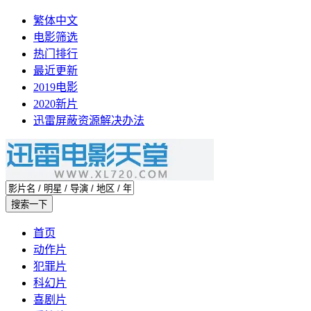
繁体中文
电影筛选
热门排行
最近更新
2019电影
2020新片
迅雷屏蔽资源解决办法
首页
动作片
犯罪片
科幻片
喜剧片