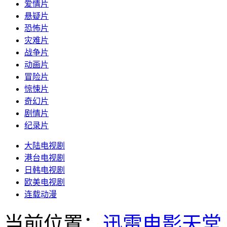
爱情片
悬疑片
恐怖片
灾难片
战争片
动画片
冒险片
惊悚片
奇幻片
剧情片
纪录片
大陆电视剧
港台电视剧
日韩电视剧
欧美电视剧
连载动漫
当前位置：
迅雷电影天堂