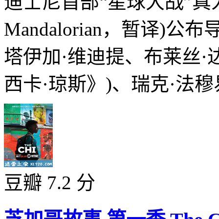
迪士尼首部“星球大战”真
Mandalorian，暂译
塔伊加·维迪提、布莱丝·
西卡·琼斯》)、瑞克·法穆易瓦
豆瓣 7.2 分