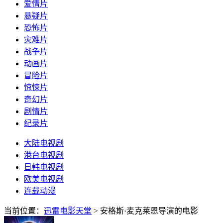
爱情片
悬疑片
恐怖片
灾难片
战争片
动画片
冒险片
惊悚片
奇幻片
剧情片
纪录片
大陆电视剧
港台电视剧
日韩电视剧
欧美电视剧
连载动漫
当前位置：
迅雷电影天堂
> 安格斯·麦克莱恩导演的电影