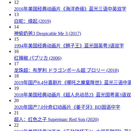
12
2016年美国经典动画片《海洋奇缘》蓝光三语中英双字
13
白蛇：缘起 (2019)
14
神偷奶爸3 Despicable Me 3 (2017)
15
1994年美国经典动画片《狮子王》蓝光国英粤3语双字
16
红辣椒 パプリカ (2006)
17
龙珠超：布罗利 ドラゴンボール超 ブロリー (2018)
18
2019年国产8.4分喜剧片《哪吒之魔童降世》蓝光三语中
19
2018年美国经典动画片《超人总动员2》蓝光国粤英3语
20
2020年国产7.0分奇幻动画片《姜子牙》BD国语中字
21
超人：红色之子 Superman: Red Son (2020)
22