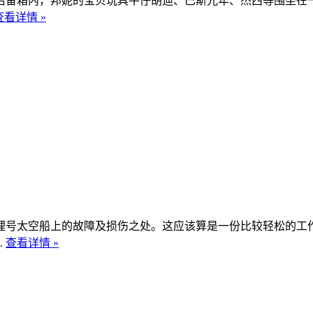
后备箱内，邦妮的宝贝玩具牛仔胡迪、巴斯光年、杰西等围坐在
查看详情 »
理号太空船上的故障及损伤之处。这应该算是一份比较轻松的工
.
查看详情 »