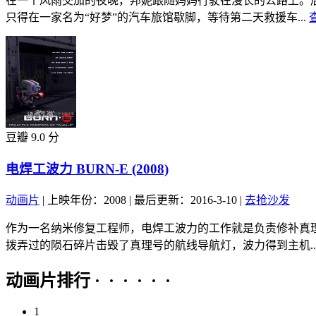
在一个风雨交加的夜晚，邦妮跟随妈妈行驶在漫长的公路上。
只得在一家名为“好梦”的汽车旅馆歇脚，等待第二天救援车...
豆瓣 9.0 分
电焊工波力 BURN-E (2008)
动画片
|
上映年份：2008
|
最后更新：2016-3-10
|
去抢沙发
作为一名纳米修复工程师，电焊工波力的工作就是负责修补真
拨弄过的陨石碎片击毁了真理号的航线导航灯，波力得到主机..
动画片排行 · · · · · ·
1