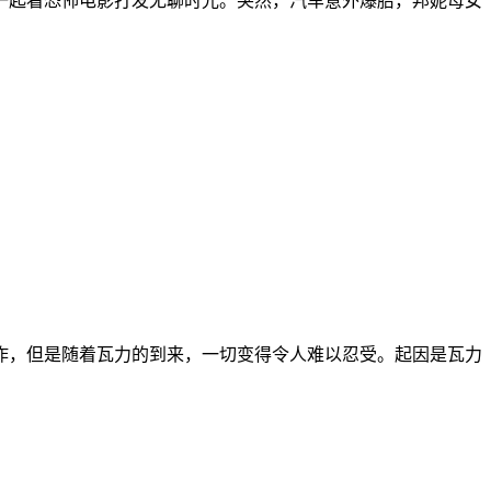
一起看恐怖电影打发无聊时光。突然，汽车意外爆胎，邦妮母女
作，但是随着瓦力的到来，一切变得令人难以忍受。起因是瓦力