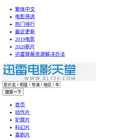
繁体中文
电影筛选
热门排行
最近更新
2019电影
2020新片
迅雷屏蔽资源解决办法
首页
动作片
犯罪片
科幻片
喜剧片