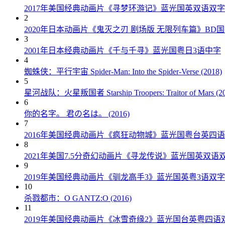
2017年美国经典动画片《寻梦环游记》蓝光国英双语双字
2
2020年日本动画片《鬼灭之刃 剧场版 无限列车篇》BD
3
2001年日本经典动画片《千与千寻》蓝光国粤日3语中字
4
蜘蛛侠：平行宇宙 Spider-Man: Into the Spider-Verse (2018)
5
星河战队：火星叛国者 Starship Troopers: Traitor of Mars (20
6
你的名字。 君の名は。 (2016)
7
2016年美国经典动画片《疯狂动物城》蓝光国粤台英四
8
2021年美国7.5分奇幻动画片《寻龙传说》蓝光国英双语
9
2019年美国经典动画片《驯龙高手3》蓝光国英粤3语双字
10
杀戮都市：O GANTZ:O (2016)
11
2019年美国经典动画片《冰雪奇缘2》蓝光国台英粤四语