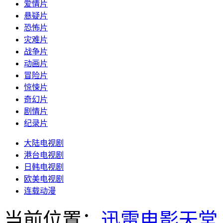
爱情片
悬疑片
恐怖片
灾难片
战争片
动画片
冒险片
惊悚片
奇幻片
剧情片
纪录片
大陆电视剧
港台电视剧
日韩电视剧
欧美电视剧
连载动漫
当前位置：
迅雷电影天堂