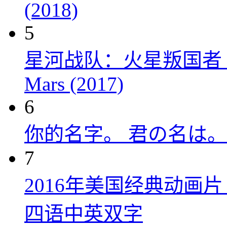
(2018)
5
星河战队：火星叛国者 Starshi
Mars (2017)
6
你的名字。 君の名は。 (
7
2016年美国经典动画
四语中英双字