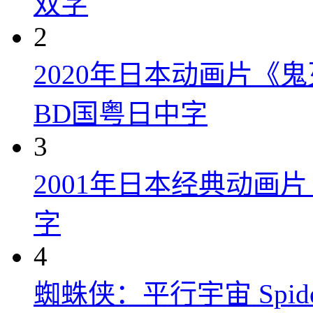
双字
2
2020年日本动画片《
BD国粤日中字
3
2001年日本经典动画
字
4
蜘蛛侠：平行宇宙 Spider-Man