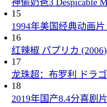
神偷奶爸3 Despicable Me
15
1994年美国经典动画
16
红辣椒 パプリカ (2006)
17
龙珠超：布罗利 ドラゴン
18
2019年国产8.4分