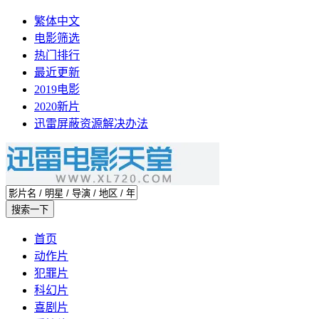
繁体中文
电影筛选
热门排行
最近更新
2019电影
2020新片
迅雷屏蔽资源解决办法
首页
动作片
犯罪片
科幻片
喜剧片