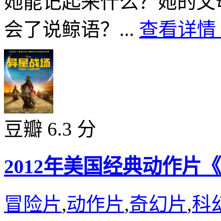
她能记起来什么？她的父
会了说鲸语？...
查看详情 
豆瓣 6.3 分
2012年美国经典动作片
冒险片
,
动作片
,
奇幻片
,
科