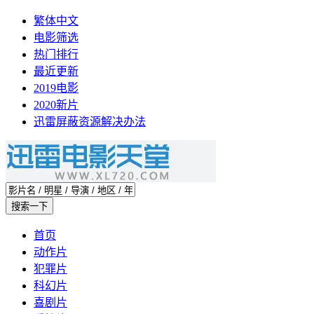
繁体中文
电影筛选
热门排行
最近更新
2019电影
2020新片
迅雷屏蔽资源解决办法
首页
动作片
犯罪片
科幻片
喜剧片