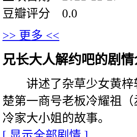
豆瓣评分 0.0
>> 更多 <<
兄长大人解约吧的剧情介绍 · 
讲述了杂草少女黄梓轩
楚第一商号老板冷耀祖（丞
冷家大小姐的故事。
[ 显示全部剧情 ]