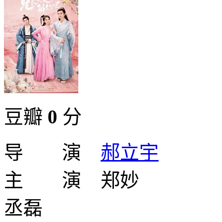
豆瓣
0
分
导 演
郝立宇
主 演 郑妙
丞磊