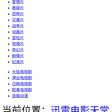
爱情片
悬疑片
恐怖片
灾难片
战争片
动画片
冒险片
惊悚片
奇幻片
剧情片
纪录片
大陆电视剧
港台电视剧
日韩电视剧
欧美电视剧
连载动漫
当前位置：
迅雷电影天堂