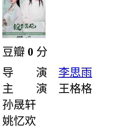
豆瓣
0
分
导 演
李思雨
主 演 王格格
孙晟轩
姚忆欢