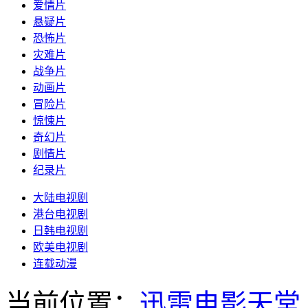
爱情片
悬疑片
恐怖片
灾难片
战争片
动画片
冒险片
惊悚片
奇幻片
剧情片
纪录片
大陆电视剧
港台电视剧
日韩电视剧
欧美电视剧
连载动漫
当前位置：
迅雷电影天堂