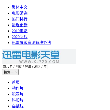
繁体中文
电影筛选
热门排行
最近更新
2019电影
2020新片
迅雷屏蔽资源解决办法
首页
动作片
犯罪片
科幻片
喜剧片