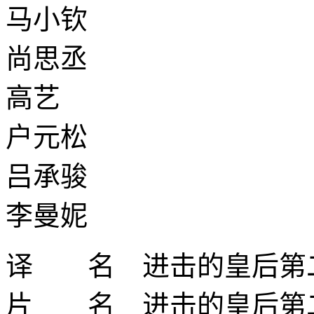
马小钦
尚思丞
高艺
户元松
吕承骏
李曼妮
译 名 进击的皇后第
片 名 进击的皇后第