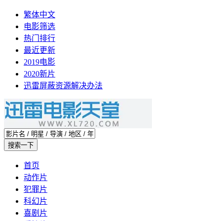
繁体中文
电影筛选
热门排行
最近更新
2019电影
2020新片
迅雷屏蔽资源解决办法
首页
动作片
犯罪片
科幻片
喜剧片