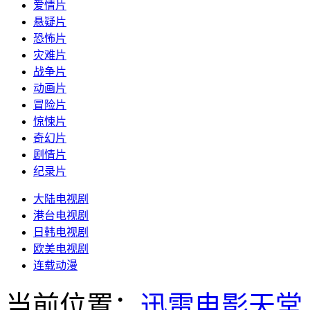
爱情片
悬疑片
恐怖片
灾难片
战争片
动画片
冒险片
惊悚片
奇幻片
剧情片
纪录片
大陆电视剧
港台电视剧
日韩电视剧
欧美电视剧
连载动漫
当前位置：
迅雷电影天堂