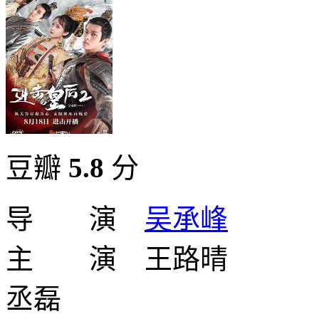
豆瓣
5.8
分
导 演
吴承峰
主 演 王路晴
丞磊