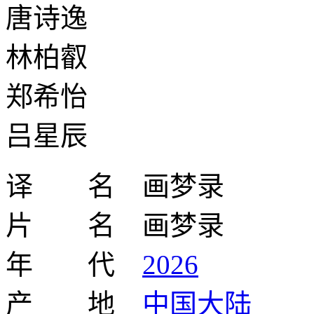
唐诗逸
林柏叡
郑希怡
吕星辰
译 名 画梦录
片 名 画梦录
年 代
2026
产 地
中国大陆