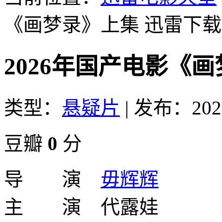
《画梦录》上集
迅雷下载
2026年国产电影《
类型：
悬疑片
|
发布：2026
豆瓣
0
分
导 演
毋辉辉
主 演 代露娃