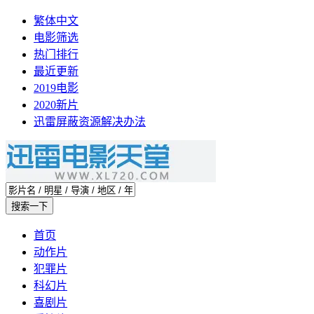
繁体中文
电影筛选
热门排行
最近更新
2019电影
2020新片
迅雷屏蔽资源解决办法
首页
动作片
犯罪片
科幻片
喜剧片