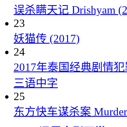
误杀瞒天记 Drishyam (2
23
妖猫传 (2017)
24
2017年泰国经典剧情
三语中字
25
东方快车谋杀案 Murder on t