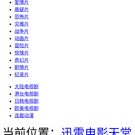
爱情片
悬疑片
恐怖片
灾难片
战争片
动画片
冒险片
惊悚片
奇幻片
剧情片
纪录片
大陆电视剧
港台电视剧
日韩电视剧
欧美电视剧
连载动漫
当前位置：
迅雷电影天堂