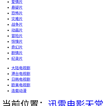
爱情片
悬疑片
恐怖片
灾难片
战争片
动画片
冒险片
惊悚片
奇幻片
剧情片
纪录片
大陆电视剧
港台电视剧
日韩电视剧
欧美电视剧
连载动漫
当前位置：
迅雷电影天堂