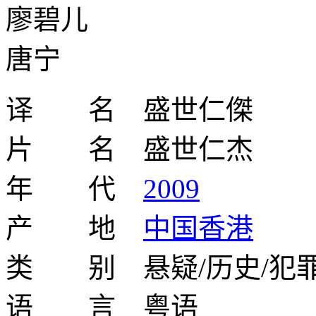
廖碧儿
唐宁
译 名 盛世仁傑
片 名 盛世仁杰
年 代
2009
产 地
中国香港
类 别 悬疑/历史/犯
语 言 粤语