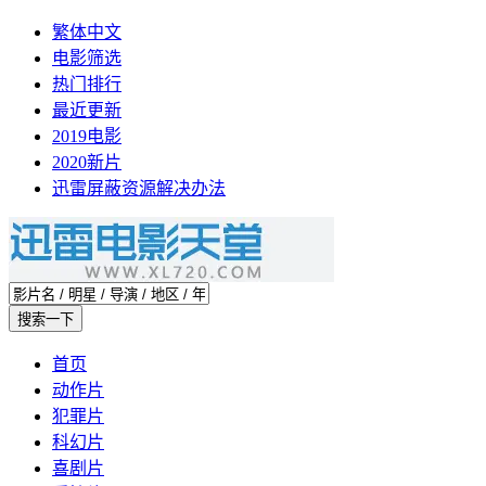
繁体中文
电影筛选
热门排行
最近更新
2019电影
2020新片
迅雷屏蔽资源解决办法
首页
动作片
犯罪片
科幻片
喜剧片