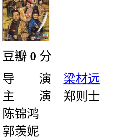
豆瓣
0
分
导 演
梁材远
主 演 郑则士
陈锦鸿
郭羡妮