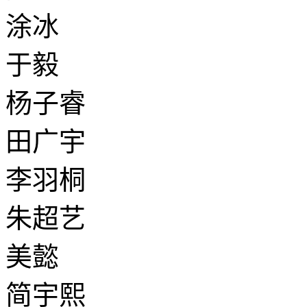
涂冰
于毅
杨子睿
田广宇
李羽桐
朱超艺
美懿
简宇熙