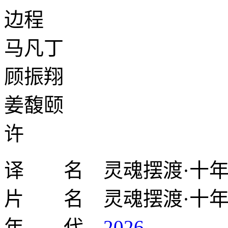
边程
马凡丁
顾振翔
姜馥颐
许
译 名 灵魂摆渡·十
片 名 灵魂摆渡·十
年 代
2026