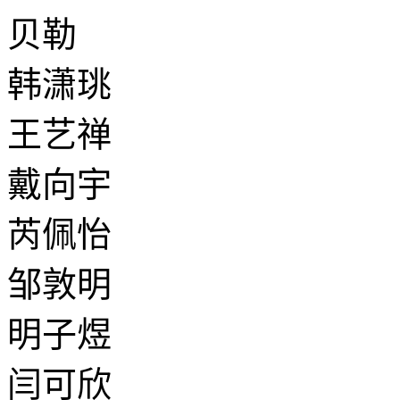
贝勒
韩潇珧
王艺禅
戴向宇
芮佩怡
邹敦明
明子煜
闫可欣