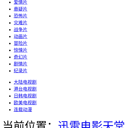
爱情片
悬疑片
恐怖片
灾难片
战争片
动画片
冒险片
惊悚片
奇幻片
剧情片
纪录片
大陆电视剧
港台电视剧
日韩电视剧
欧美电视剧
连载动漫
当前位置：
迅雷电影天堂