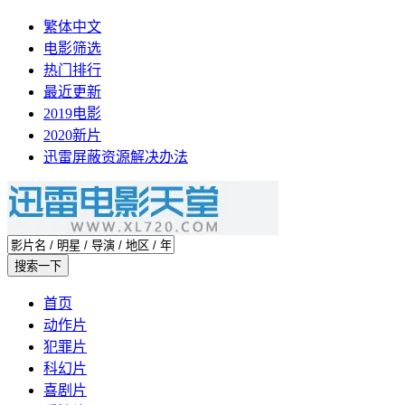
繁体中文
电影筛选
热门排行
最近更新
2019电影
2020新片
迅雷屏蔽资源解决办法
首页
动作片
犯罪片
科幻片
喜剧片