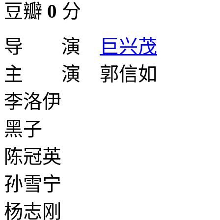
豆瓣
0
分
导 演
巨兴茂
主 演 郭信如
李洛伊
黑子
陈冠英
孙雪宁
杨志刚