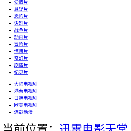
爱情片
悬疑片
恐怖片
灾难片
战争片
动画片
冒险片
惊悚片
奇幻片
剧情片
纪录片
大陆电视剧
港台电视剧
日韩电视剧
欧美电视剧
连载动漫
当前位置：
迅雷电影天堂