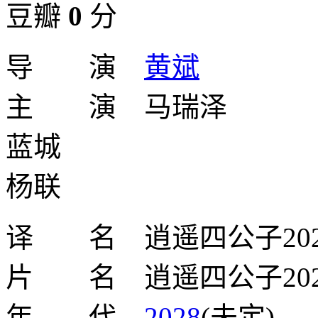
豆瓣
0
分
导 演
黄斌
主 演 马瑞泽
蓝城
杨联
译 名 逍遥四公子202
片 名 逍遥四公子202
年 代
2028
(未定)