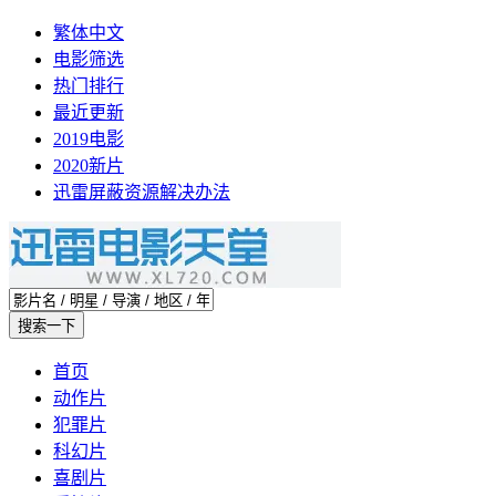
繁体中文
电影筛选
热门排行
最近更新
2019电影
2020新片
迅雷屏蔽资源解决办法
首页
动作片
犯罪片
科幻片
喜剧片