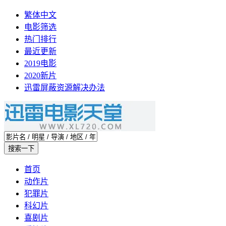
繁体中文
电影筛选
热门排行
最近更新
2019电影
2020新片
迅雷屏蔽资源解决办法
首页
动作片
犯罪片
科幻片
喜剧片