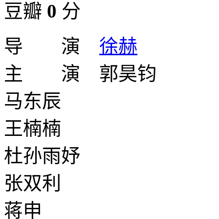
豆瓣
0
分
导 演
徐赫
主 演 郭昊钧
马东辰
王楠楠
杜孙雨妤
张双利
蒋申