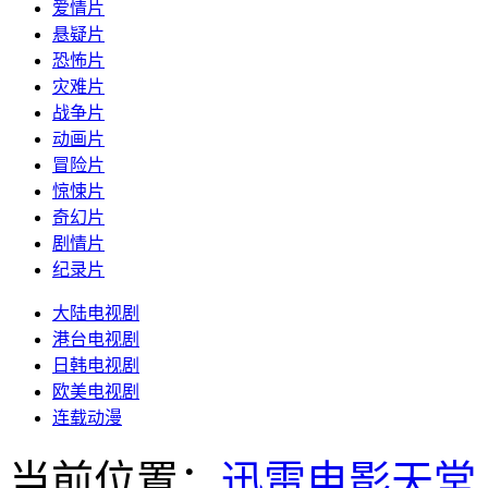
爱情片
悬疑片
恐怖片
灾难片
战争片
动画片
冒险片
惊悚片
奇幻片
剧情片
纪录片
大陆电视剧
港台电视剧
日韩电视剧
欧美电视剧
连载动漫
当前位置：
迅雷电影天堂