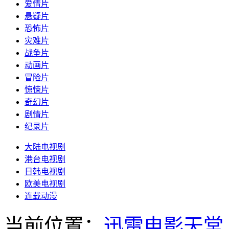
爱情片
悬疑片
恐怖片
灾难片
战争片
动画片
冒险片
惊悚片
奇幻片
剧情片
纪录片
大陆电视剧
港台电视剧
日韩电视剧
欧美电视剧
连载动漫
当前位置：
迅雷电影天堂