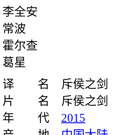
李全安
常波
霍尔查
葛星
译 名 斥侯之剑
片 名 斥侯之剑
年 代
2015
产 地
中国大陆