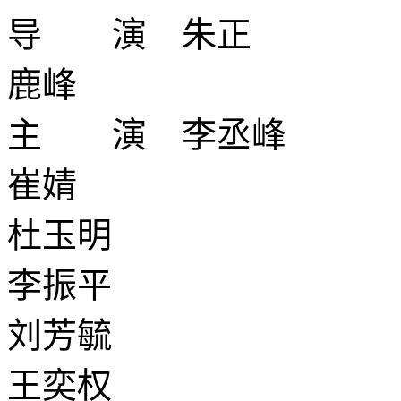
导 演 朱正
鹿峰
主 演 李丞峰
崔婧
杜玉明
李振平
刘芳毓
王奕权