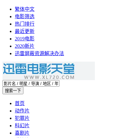
繁体中文
电影筛选
热门排行
最近更新
2019电影
2020新片
迅雷屏蔽资源解决办法
首页
动作片
犯罪片
科幻片
喜剧片