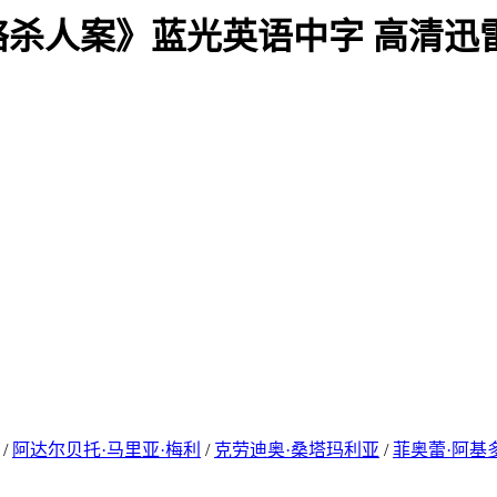
络杀人案》蓝光英语中字 高清迅
/
阿达尔贝托·马里亚·梅利
/
克劳迪奥·桑塔玛利亚
/
菲奥蕾·阿基