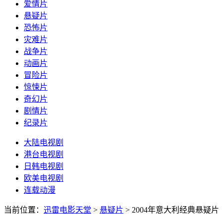
爱情片
悬疑片
恐怖片
灾难片
战争片
动画片
冒险片
惊悚片
奇幻片
剧情片
纪录片
大陆电视剧
港台电视剧
日韩电视剧
欧美电视剧
连载动漫
当前位置：
迅雷电影天堂
>
悬疑片
>
2004年意大利经典悬疑