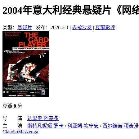
2004年意大利经典悬疑片《网
类型：
悬疑片
|
发布：2026-2-1
|
去抢沙发
|
豆瓣影评
豆瓣
0
分
导 演
达里奥·阿基多
主 演
斯特凡妮娅·罗卡
/
利亚姆·坎宁安
/
西尔维诺·穆奇诺
ClaudioMazzenga