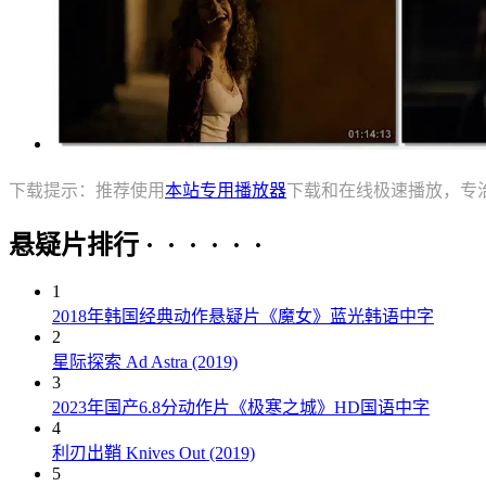
下载提示：推荐使用
本站专用播放器
下载和在线极速播放，专
悬疑片排行 · · · · · ·
1
2018年韩国经典动作悬疑片《魔女》蓝光韩语中字
2
星际探索 Ad Astra (2019)
3
2023年国产6.8分动作片《极寒之城》HD国语中字
4
利刃出鞘 Knives Out (2019)
5