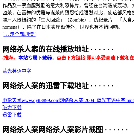
作品及一票血腥残酷的意大利恐怖片，曾经在台湾造成轰动，大都
凶杀，芭蕾舞的优雅与谋杀的残忍恰成强烈对比，使这部风格
殭尸入侵纽约的「生人回避」（Zombie）、伪纪录片－「人食人实录
nomena），除了在日本卖座颇佳外，世界也有不错回响。
[ 显示全部剧情 ]
网络杀人案的在线播放地址 · · · · · ·
(推荐，
本站专属下载器
，点击下方链接 即可享受高速下载和在
蓝光英语中字
网络杀人案的迅雷下载地址 · · · · · ·
电影天堂www.dytt8899.com网络杀人案-2004_蓝光英语中字.mp4.to
磁力下载
迅雷下载
网络杀人案网络杀人案影片截图 · · · · · ·