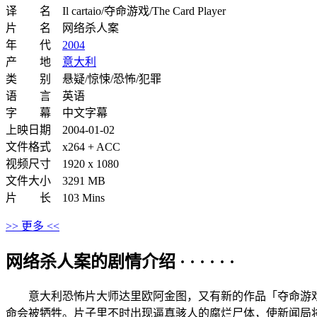
译 名 Il cartaio/夺命游戏/The Card Player
片 名 网络杀人案
年 代
2004
产 地
意大利
类 别 悬疑/惊悚/恐怖/犯罪
语 言 英语
字 幕 中文字幕
上映日期 2004-01-02
文件格式 x264 + ACC
视频尺寸 1920 x 1080
文件大小 3291 MB
片 长 103 Mins
>> 更多 <<
网络杀人案的剧情介绍 · · · · · ·
意大利恐怖片大师达里欧阿金图，又有新的作品「夺命游戏」（T
命会被牺牲。片子里不时出现逼真骇人的腐烂尸体，使新闻局将