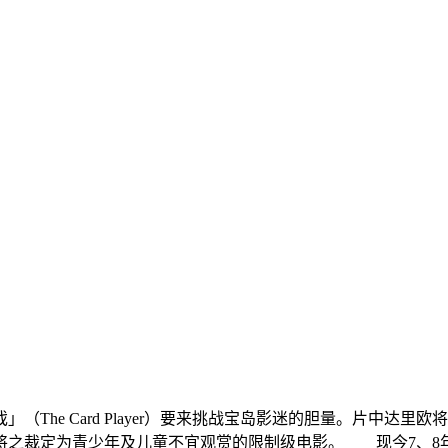
he Card Player）要来挑战宝岛影迷的胆量。片中达
之裁定为青少年及儿童不宜观赏的限制级电影。 现今7、8年