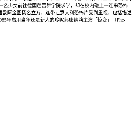
描述一名少女前往德国芭蕾舞学院求学，却在校内碰上一连串恐怖
里欧阿金图扬名立万，连带让意大利恐怖片受到重视，包括描述
在1985年启用当年还是新人的珍妮弗康纳莉主演「惊变」（Phe-