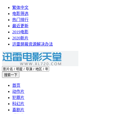
繁体中文
电影筛选
热门排行
最近更新
2019电影
2020新片
迅雷屏蔽资源解决办法
首页
动作片
犯罪片
科幻片
喜剧片