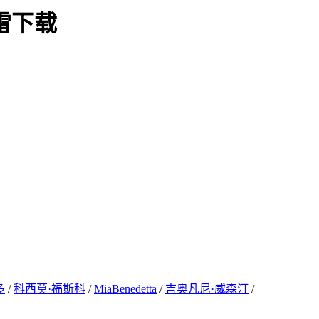
雷下载
多
/
科西莫·福斯科
/
MiaBenedetta
/
吉奥凡尼·威森汀
/