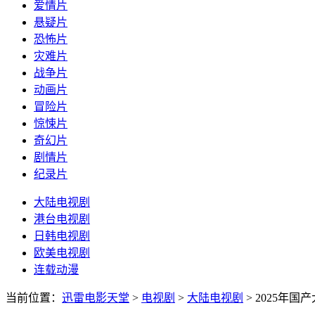
爱情片
悬疑片
恐怖片
灾难片
战争片
动画片
冒险片
惊悚片
奇幻片
剧情片
纪录片
大陆电视剧
港台电视剧
日韩电视剧
欧美电视剧
连载动漫
当前位置：
迅雷电影天堂
>
电视剧
>
大陆电视剧
>
2025年国