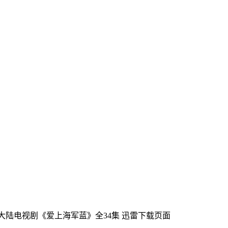
产大陆电视剧《爱上海军蓝》全34集
迅雷下载页面