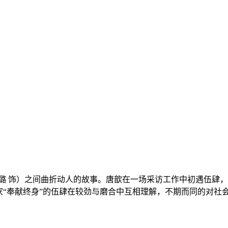
 饰）之间曲折动人的故事。唐歆在一场采访工作中初遇伍肆，
家“奉献终身”的伍肆在较劲与磨合中互相理解，不期而同的对社