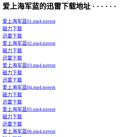
爱上海军蓝的迅雷下载地址 · · · · · ·
爱上海军蓝01.mp4.torrent
磁力下载
迅雷下载
爱上海军蓝02.mp4.torrent
磁力下载
迅雷下载
爱上海军蓝03.mp4.torrent
磁力下载
迅雷下载
爱上海军蓝04.mp4.torrent
磁力下载
迅雷下载
爱上海军蓝05.mp4.torrent
磁力下载
迅雷下载
爱上海军蓝06.mp4.torrent