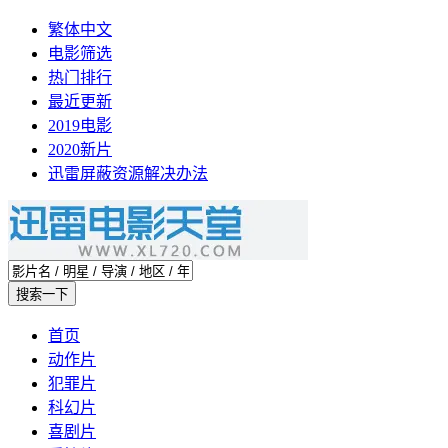
繁体中文
电影筛选
热门排行
最近更新
2019电影
2020新片
迅雷屏蔽资源解决办法
首页
动作片
犯罪片
科幻片
喜剧片