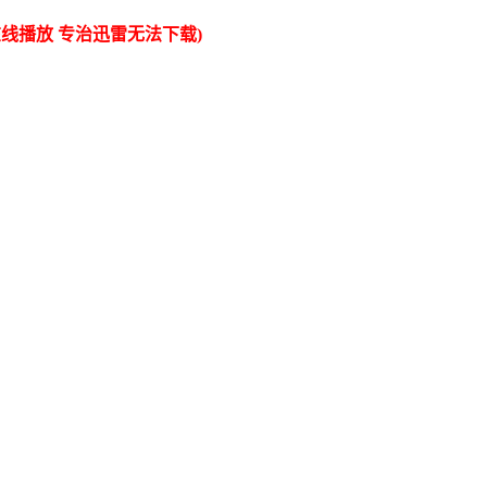
线播放 专治迅雷无法下载)