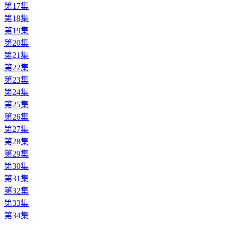
第17集
第18集
第19集
第20集
第21集
第22集
第23集
第24集
第25集
第26集
第27集
第28集
第29集
第30集
第31集
第32集
第33集
第34集