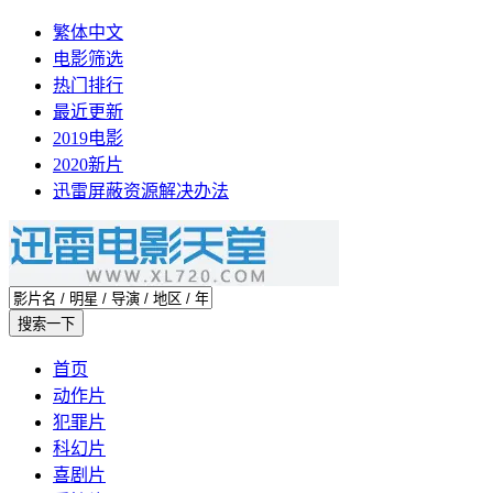
繁体中文
电影筛选
热门排行
最近更新
2019电影
2020新片
迅雷屏蔽资源解决办法
首页
动作片
犯罪片
科幻片
喜剧片