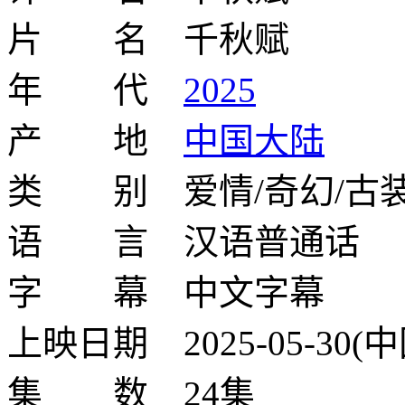
片 名 千秋赋
年 代
2025
产 地
中国大陆
类 别 爱情/奇幻/古
语 言 汉语普通话
字 幕 中文字幕
上映日期 2025-05-30(
集 数 24集