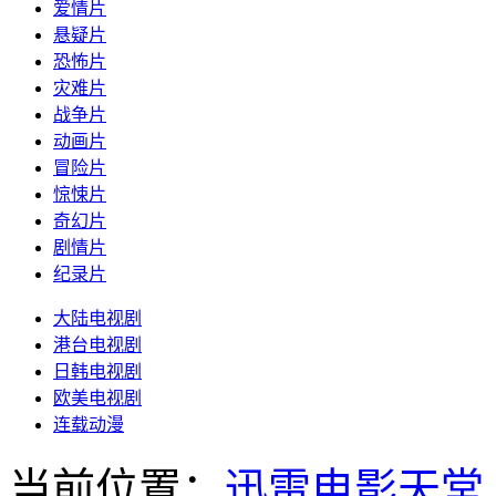
爱情片
悬疑片
恐怖片
灾难片
战争片
动画片
冒险片
惊悚片
奇幻片
剧情片
纪录片
大陆电视剧
港台电视剧
日韩电视剧
欧美电视剧
连载动漫
当前位置：
迅雷电影天堂