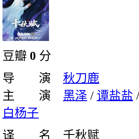
豆瓣
0
分
导 演
秋刀鹿
主 演
黑泽
/
谭盐盐
白杨子
译 名 千秋赋