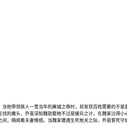
当他带领族人一雪当年的屠城之辱时，却发现百姓需要的不是复
征伐的魔头，乔蛮深知魏劭娶她不过是缓兵之计，在魏家过得小
之间，隔阂着夫妻情感。当魏家遭遇生死攸关之际，乔蛮誓死守