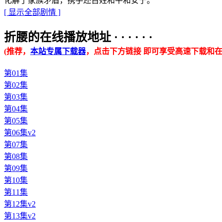
化解了家族矛盾，携手还百姓和平和安宁。
[ 显示全部剧情 ]
折腰的在线播放地址 · · · · · ·
(推荐，
本站专属下载器
，点击下方链接 即可享受高速下载和在
第01集
第02集
第03集
第04集
第05集
第06集v2
第07集
第08集
第09集
第10集
第11集
第12集v2
第13集v2