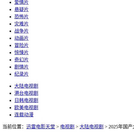
爱情片
悬疑片
恐怖片
灾难片
战争片
动画片
冒险片
惊悚片
奇幻片
剧情片
纪录片
大陆电视剧
港台电视剧
日韩电视剧
欧美电视剧
连载动漫
当前位置：
迅雷电影天堂
>
电视剧
>
大陆电视剧
>
2025年国