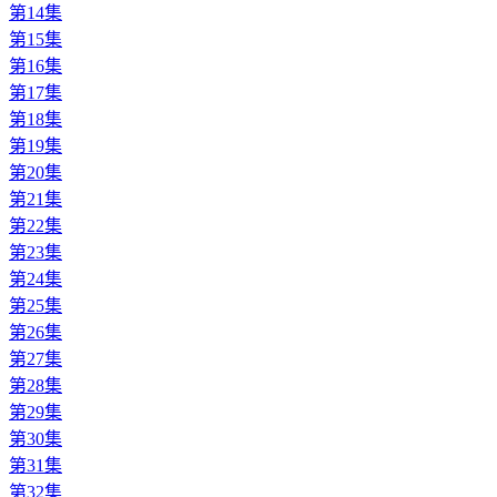
第14集
第15集
第16集
第17集
第18集
第19集
第20集
第21集
第22集
第23集
第24集
第25集
第26集
第27集
第28集
第29集
第30集
第31集
第32集