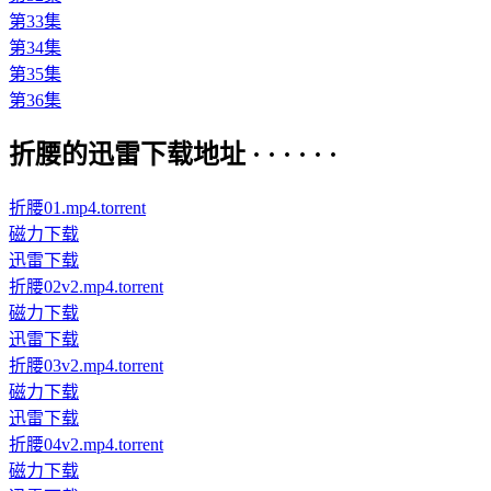
第33集
第34集
第35集
第36集
折腰的迅雷下载地址 · · · · · ·
折腰01.mp4.torrent
磁力下载
迅雷下载
折腰02v2.mp4.torrent
磁力下载
迅雷下载
折腰03v2.mp4.torrent
磁力下载
迅雷下载
折腰04v2.mp4.torrent
磁力下载