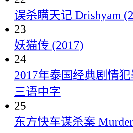
误杀瞒天记 Drishyam (2
23
妖猫传 (2017)
24
2017年泰国经典剧情
三语中字
25
东方快车谋杀案 Murder on t