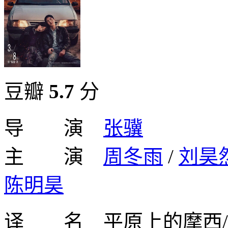
豆瓣
5.7
分
导 演
张骥
主 演
周冬雨
/
刘昊
陈明昊
译 名 平原上的摩西/Fire on 