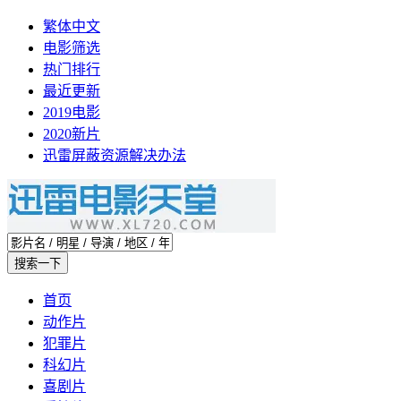
繁体中文
电影筛选
热门排行
最近更新
2019电影
2020新片
迅雷屏蔽资源解决办法
首页
动作片
犯罪片
科幻片
喜剧片