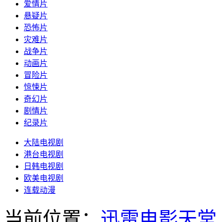
爱情片
悬疑片
恐怖片
灾难片
战争片
动画片
冒险片
惊悚片
奇幻片
剧情片
纪录片
大陆电视剧
港台电视剧
日韩电视剧
欧美电视剧
连载动漫
当前位置：
迅雷电影天堂