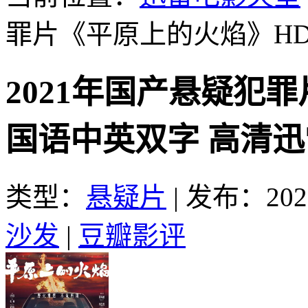
罪片《平原上的火焰》H
2021年国产悬疑犯
国语中英双字 高清
类型：
悬疑片
|
发布：2025
沙发
|
豆瓣影评