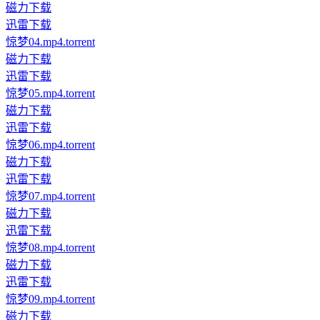
磁力下载
迅雷下载
惊梦04.mp4.torrent
磁力下载
迅雷下载
惊梦05.mp4.torrent
磁力下载
迅雷下载
惊梦06.mp4.torrent
磁力下载
迅雷下载
惊梦07.mp4.torrent
磁力下载
迅雷下载
惊梦08.mp4.torrent
磁力下载
迅雷下载
惊梦09.mp4.torrent
磁力下载