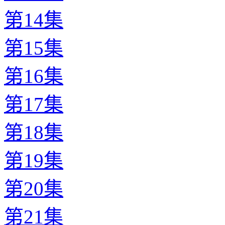
第14集
第15集
第16集
第17集
第18集
第19集
第20集
第21集