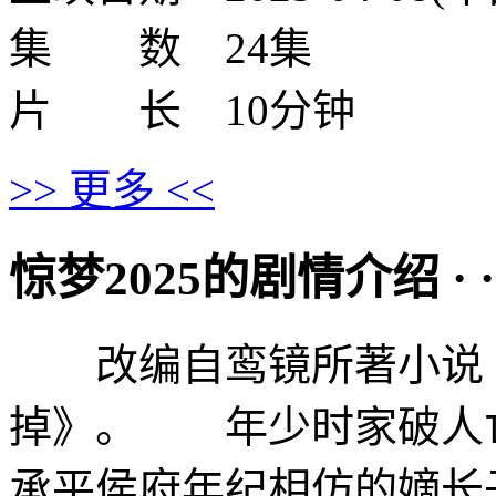
集 数 24集
片 长 10分钟
>> 更多 <<
惊梦2025的剧情介绍 · · · 
改编自鸾镜所著小说《
掉》。 年少时家破人亡
承平侯府年纪相仿的嫡长