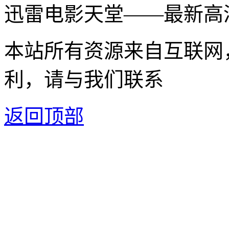
迅雷电影天堂——最新高
本站所有资源来自互联网
利，请与我们联系
返回顶部