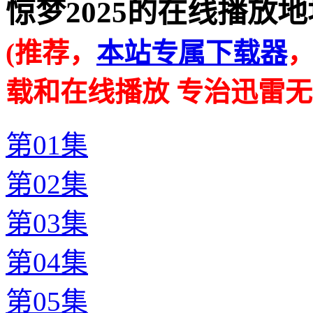
惊梦2025的在线播放地址 · ·
(推荐，
本站专属下载器
载和在线播放 专治迅雷无
第01集
第02集
第03集
第04集
第05集