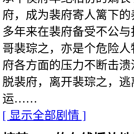
府，成为裴府寄人篱下的
多年来在裴府备受不公与
哥裴琮之，亦是个危险人
府各方面的压力不断击溃
脱裴府，离开裴琮之，逃
运……
[ 显示全部剧情 ]