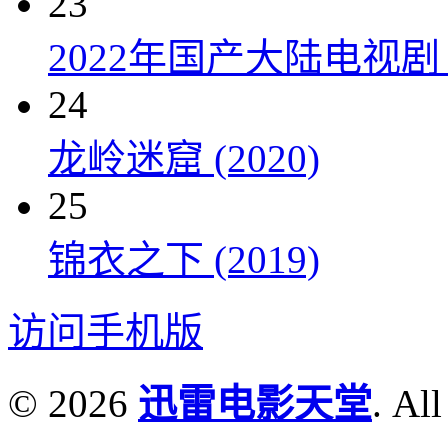
23
2022年国产大陆电视剧
24
龙岭迷窟 (2020)
25
锦衣之下 (2019)
访问手机版
© 2026
迅雷电影天堂
. All