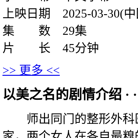
上映日期 2025-03-30(
集 数 29集
片 长 45分钟
>> 更多 <<
以美之名的剧情介绍 · · · ·
师出同门的整形外科医
家，两个女人在各自最糗