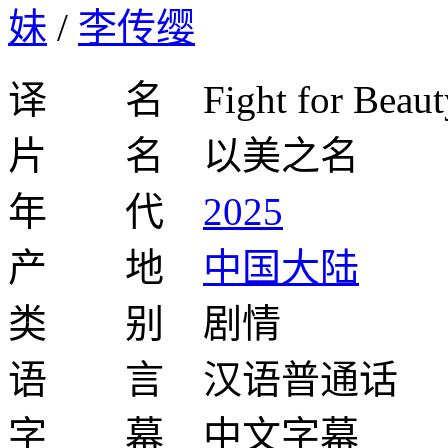
妹
/
李传缨
译 名 Fight for Beaut
片 名 以美之名
年 代
2025
产 地
中国大陆
类 别 剧情
语 言 汉语普通话
字 幕 中文字幕