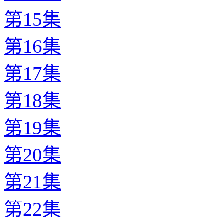
第15集
第16集
第17集
第18集
第19集
第20集
第21集
第22集