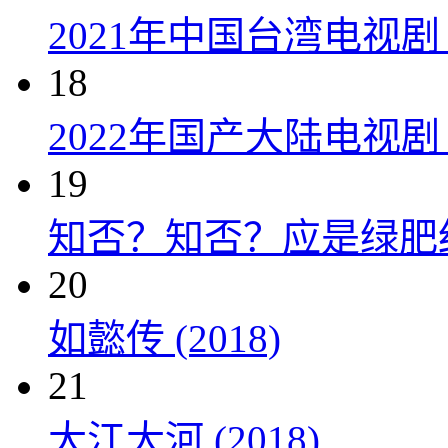
2021年中国台湾电视剧
18
2022年国产大陆电视
19
知否？知否？应是绿肥红瘦 
20
如懿传 (2018)
21
大江大河 (2018)