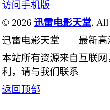
访问手机版
© 2026
迅雷电影天堂
. All
迅雷电影天堂——最新高
本站所有资源来自互联网
利，请与我们联系
返回顶部