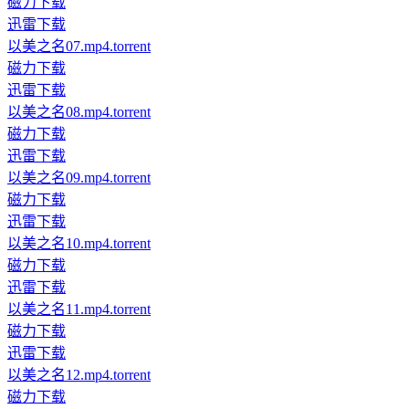
磁力下载
迅雷下载
以美之名07.mp4.torrent
磁力下载
迅雷下载
以美之名08.mp4.torrent
磁力下载
迅雷下载
以美之名09.mp4.torrent
磁力下载
迅雷下载
以美之名10.mp4.torrent
磁力下载
迅雷下载
以美之名11.mp4.torrent
磁力下载
迅雷下载
以美之名12.mp4.torrent
磁力下载