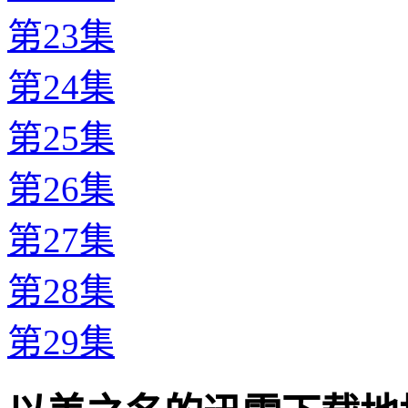
第23集
第24集
第25集
第26集
第27集
第28集
第29集