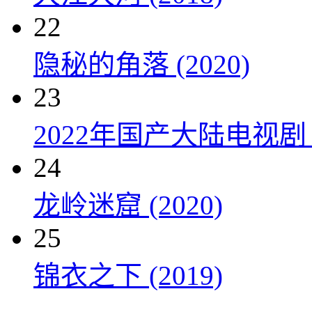
22
隐秘的角落 (2020)
23
2022年国产大陆电视剧
24
龙岭迷窟 (2020)
25
锦衣之下 (2019)