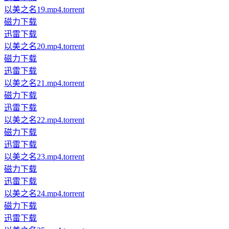
以美之名19.mp4.torrent
磁力下载
迅雷下载
以美之名20.mp4.torrent
磁力下载
迅雷下载
以美之名21.mp4.torrent
磁力下载
迅雷下载
以美之名22.mp4.torrent
磁力下载
迅雷下载
以美之名23.mp4.torrent
磁力下载
迅雷下载
以美之名24.mp4.torrent
磁力下载
迅雷下载