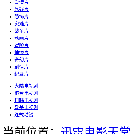
爱情片
悬疑片
恐怖片
灾难片
战争片
动画片
冒险片
惊悚片
奇幻片
剧情片
纪录片
大陆电视剧
港台电视剧
日韩电视剧
欧美电视剧
连载动漫
当前位置：
迅雷电影天堂