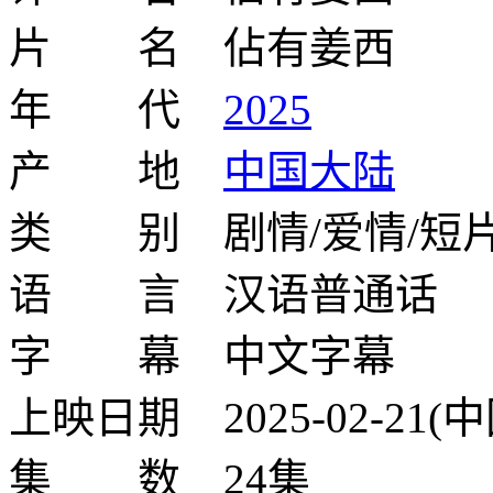
片 名 佔有姜西
年 代
2025
产 地
中国大陆
类 别 剧情/爱情/短
语 言 汉语普通话
字 幕 中文字幕
上映日期 2025-02-21(
集 数 24集