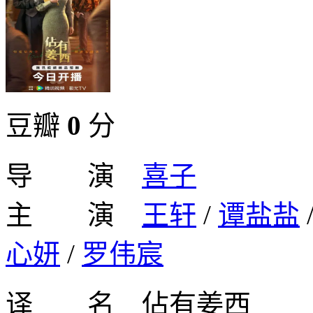
豆瓣
0
分
导 演
喜子
主 演
王轩
/
谭盐盐
心妍
/
罗伟宸
译 名 佔有姜西