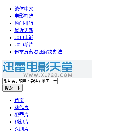
繁体中文
电影筛选
热门排行
最近更新
2019电影
2020新片
迅雷屏蔽资源解决办法
首页
动作片
犯罪片
科幻片
喜剧片