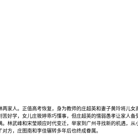
林两家人。正值高考恢复，身为教师的庄超英和妻子黄玲将儿女
刻苦好学，女儿庄筱婷乖巧懂事，但庄超英的懦弱愚孝让家人备
满。林武峰和宋莹顺应时代变迁，举家到广州寻找新的机遇，从
了对方，庄图南和李佳辗转多年后也终成眷属。