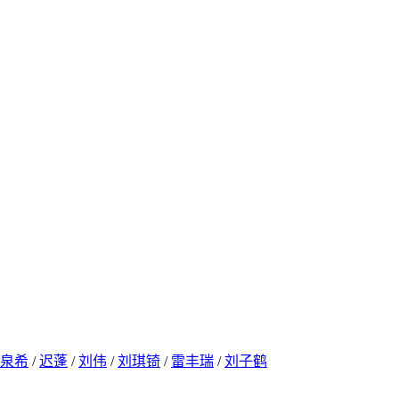
泉希
/
迟蓬
/
刘伟
/
刘琪锜
/
雷丰瑞
/
刘子鹤