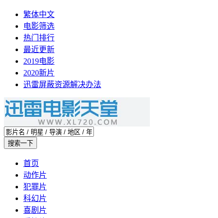
繁体中文
电影筛选
热门排行
最近更新
2019电影
2020新片
迅雷屏蔽资源解决办法
首页
动作片
犯罪片
科幻片
喜剧片