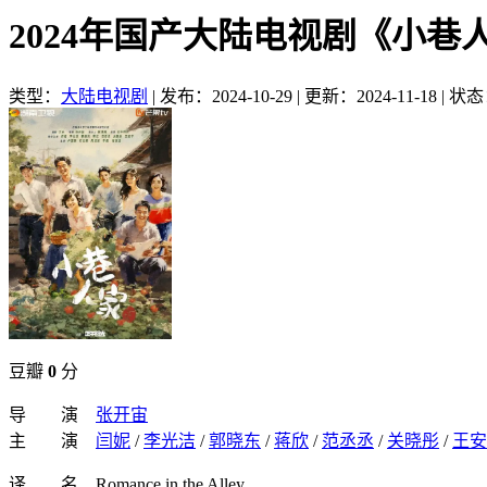
2024年国产大陆电视剧《小巷
类型：
大陆电视剧
|
发布：2024-10-29
|
更新：2024-11-18
|
状态
豆瓣
0
分
导 演
张开宙
主 演
闫妮
/
李光洁
/
郭晓东
/
蒋欣
/
范丞丞
/
关晓彤
/
王安
译 名 Romance in the Alley