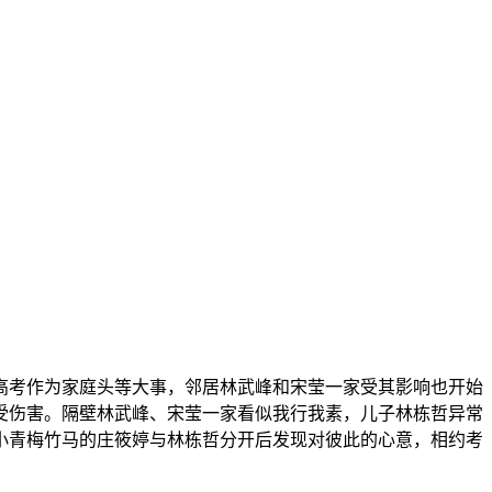
高考作为家庭头等大事，邻居林武峰和宋莹一家受其影响也开始
受伤害。隔壁林武峰、宋莹一家看似我行我素，儿子林栋哲异常
小青梅竹马的庄筱婷与林栋哲分开后发现对彼此的心意，相约考