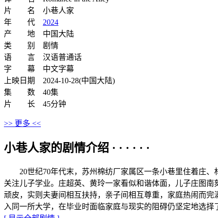
片 名 小巷人家
年 代
2024
产 地 中国大陆
类 别 剧情
语 言 汉语普通话
字 幕 中文字幕
上映日期 2024-10-28(中国大陆)
集 数 40集
片 长 45分钟
>> 更多 <<
小巷人家的剧情介绍 · · · · · ·
20世纪70年代末，苏州棉纺厂家属区一条小巷里住着庄、
关注儿子学业。庄超英、黄玲一家看似和谐体面，儿子庄图南
顽皮，实则夫妻间相互扶持，亲子间相互尊重，家庭热闹而完
入同一所大学，在毕业时面临家庭与现实的阻碍仍坚定地选择