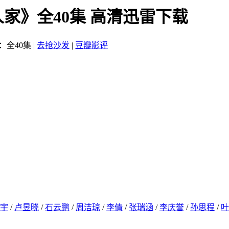
人家》全40集 高清迅雷下载
：全40集
|
去抢沙发
|
豆瓣影评
宇
/
卢昱晓
/
石云鹏
/
周洁琼
/
李倩
/
张瑞涵
/
李庆誉
/
孙思程
/
叶