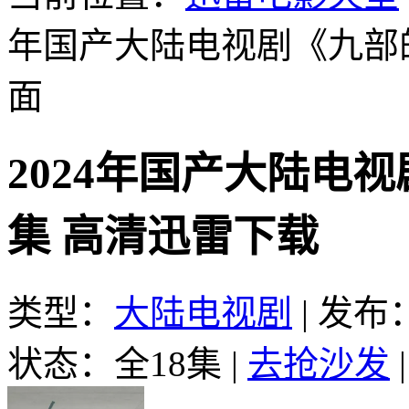
年国产大陆电视剧《九部
面
2024年国产大陆电
集 高清迅雷下载
类型：
大陆电视剧
|
发布：2
状态：全18集
|
去抢沙发
|