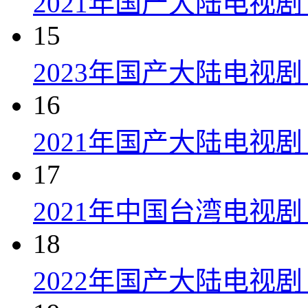
2021年国产大陆电视
15
2023年国产大陆电视剧
16
2021年国产大陆电视剧
17
2021年中国台湾电视剧
18
2022年国产大陆电视