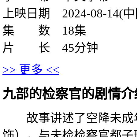
上映日期 2024-08-14(
集 数 18集
片 长 45分钟
>> 更多 <<
九部的检察官的剧情介绍 · · 
故事讲述了空降未成年
饰），与未检检察官都子