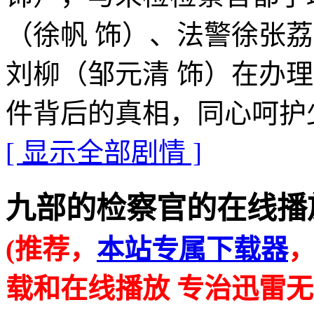
（徐帆 饰）、法警徐张
刘柳（邹元清 饰）在办
件背后的真相，同心呵护
[ 显示全部剧情 ]
九部的检察官的在线播放地址 ·
(推荐，
本站专属下载器
载和在线播放 专治迅雷无