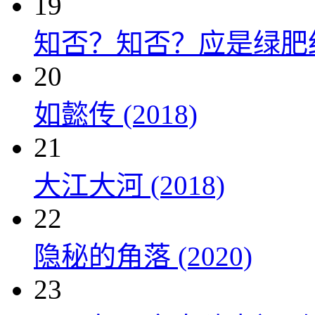
19
知否？知否？应是绿肥红瘦 
20
如懿传 (2018)
21
大江大河 (2018)
22
隐秘的角落 (2020)
23