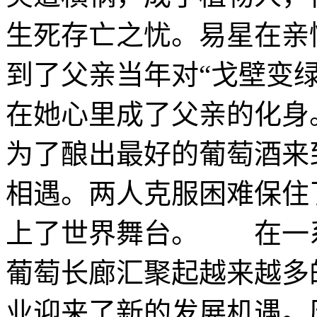
生死存亡之忧。易星在亲
到了父亲当年对“戈壁变
在她心里成了父亲的化
为了酿出最好的葡萄酒来
相遇。两人克服困难保住
上了世界舞台。 在一
葡萄长廊汇聚起越来越多
业迎来了新的发展机遇。