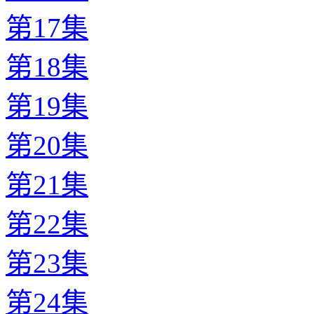
第17集
第18集
第19集
第20集
第21集
第22集
第23集
第24集