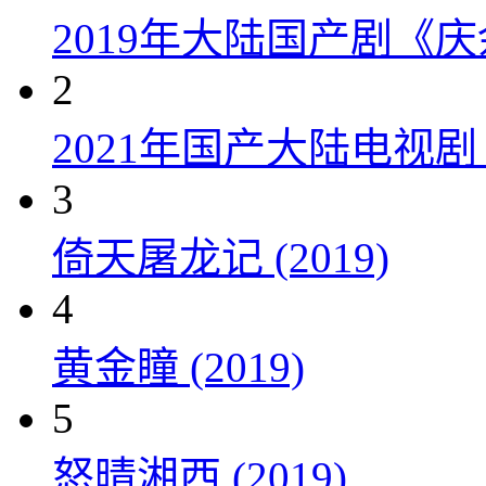
2019年大陆国产剧《
2
2021年国产大陆电视
3
倚天屠龙记 (2019)
4
黄金瞳 (2019)
5
怒晴湘西 (2019)