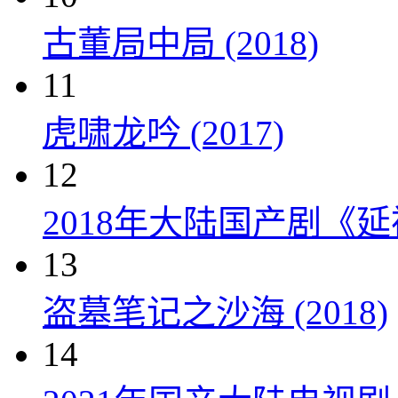
古董局中局 (2018)
11
虎啸龙吟 (2017)
12
2018年大陆国产剧《延
13
盗墓笔记之沙海 (2018)
14