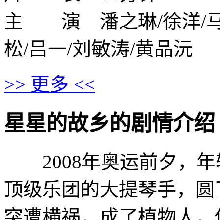
主 演 潘之琳/徐洋/马
松/吕一/刘敏涛/黄品沅
>> 更多 <<
星星的故乡的剧情介绍 · · ·
2008年奥运前夕，年
顶级乐团的大提琴手，圆
突遭横祸，成了植物人，