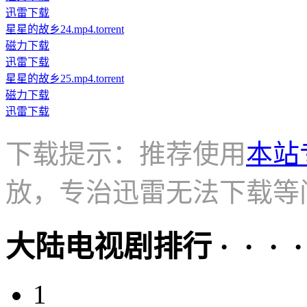
迅雷下载
星星的故乡24.mp4.torrent
磁力下载
迅雷下载
星星的故乡25.mp4.torrent
磁力下载
迅雷下载
下载提示：推荐使用
本站
放，专治迅雷无法下载等
大陆电视剧排行 · · · · 
1