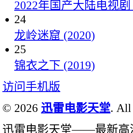
2022年国产大陆电视剧
24
龙岭迷窟 (2020)
25
锦衣之下 (2019)
访问手机版
© 2026
迅雷电影天堂
. All
迅雷电影天堂——最新高