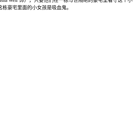
a Weir 饰），只要他们在一栋与世隔绝的豪宅里看守这个小
这栋豪宅里面的小女孩是吸血鬼。