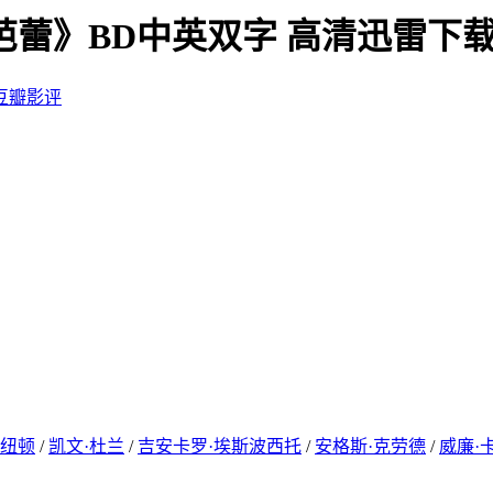
血芭蕾》BD中英双字 高清迅雷下
豆瓣影评
·纽顿
/
凯文·杜兰
/
吉安卡罗·埃斯波西托
/
安格斯·克劳德
/
威廉·