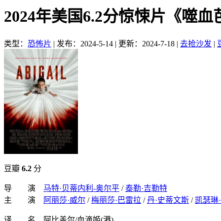
2024年美国6.2分惊悚片《噬
类型：
恐怖片
|
发布：2024-5-14
|
更新：2024-7-18
|
去抢沙发
|
豆瓣
6.2
分
导 演
马特·贝蒂内利-奥尔平
/
泰勒·吉勒特
主 演
阿丽莎·威尔
/
梅丽莎·巴雷拉
/
丹·史蒂文斯
/
凯瑟琳
译 名 阿比盖尔/血滴姬(港)