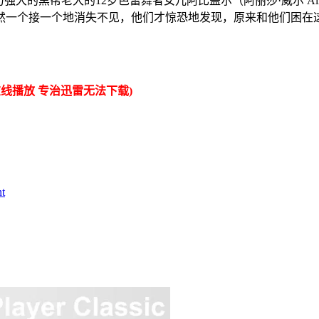
帮老大的12岁芭蕾舞者女儿阿比盖尔（阿丽莎·威尔 Alish
然一个接一个地消失不见，他们才惊恐地发现，原来和他们困在
线播放 专治迅雷无法下载)
t