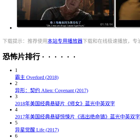
下载提示：推荐使用
本站专用播放器
下载和在线极速播放，专
恐怖片排行 · · · · · ·
1
霸主 Overlord (2018)
2
异形：契约 Alien: Covenant (2017)
3
2018年美国经典悬疑片《修女》蓝光中英双字
4
2017年美国经典悬疑惊悚片《逃出绝命镇》蓝光中英双字
5
异星觉醒 Life (2017)
6