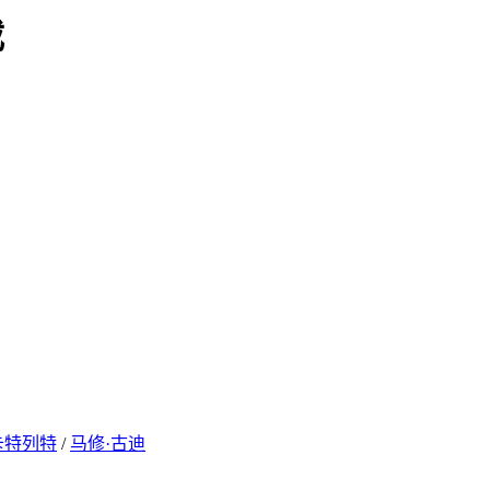
载
卡特列特
/
马修·古迪