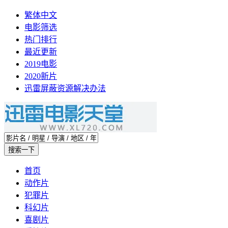
繁体中文
电影筛选
热门排行
最近更新
2019电影
2020新片
迅雷屏蔽资源解决办法
首页
动作片
犯罪片
科幻片
喜剧片