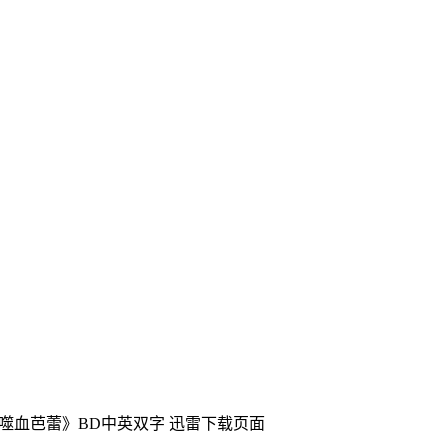
片《噬血芭蕾》BD中英双字
迅雷下载页面