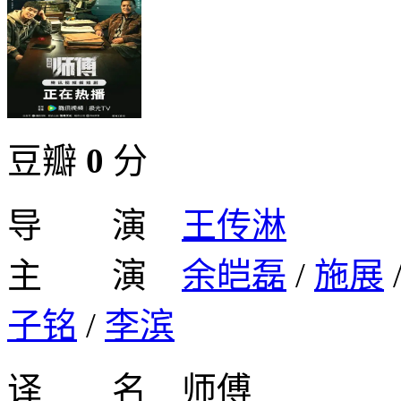
豆瓣
0
分
导 演
王传淋
主 演
余皑磊
/
施展
子铭
/
李滨
译 名 师傅