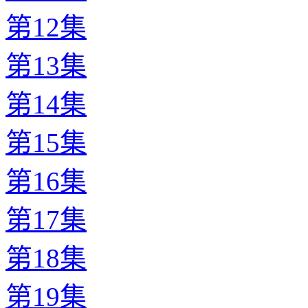
第12集
第13集
第14集
第15集
第16集
第17集
第18集
第19集