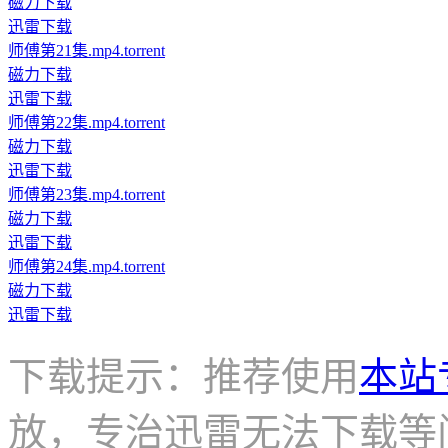
磁力下载
迅雷下载
师傅第21集.mp4.torrent
磁力下载
迅雷下载
师傅第22集.mp4.torrent
磁力下载
迅雷下载
师傅第23集.mp4.torrent
磁力下载
迅雷下载
师傅第24集.mp4.torrent
磁力下载
迅雷下载
下载提示：推荐使用
本站
放，专治迅雷无法下载等