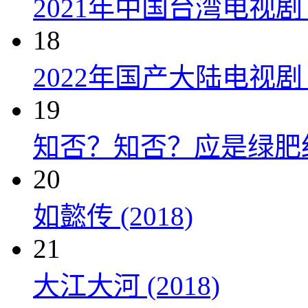
2021年中国台湾电视剧
18
2022年国产大陆电视
19
知否？知否？应是绿肥红瘦 
20
如懿传 (2018)
21
大江大河 (2018)