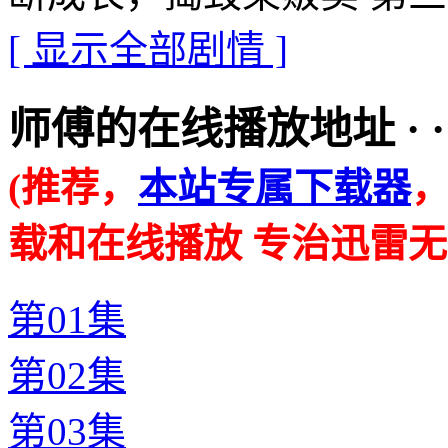
[ 显示全部剧情 ]
师傅的在线播放地址 · · · ·
(推荐，
本站专属下载器
载和在线播放 专治迅雷无
第01集
第02集
第03集