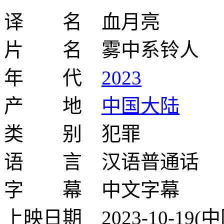
译 名 血月亮
片 名 雾中系铃人
年 代
2023
产 地
中国大陆
类 别 犯罪
语 言 汉语普通话
字 幕 中文字幕
上映日期 2023-10-19(