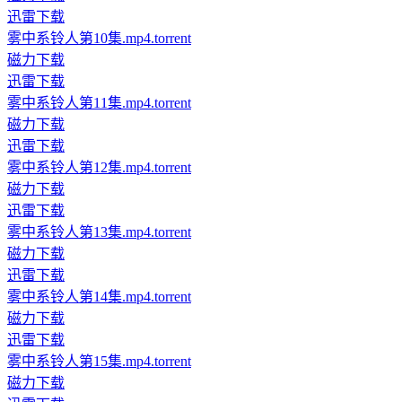
迅雷下载
雾中系铃人第10集.mp4.torrent
磁力下载
迅雷下载
雾中系铃人第11集.mp4.torrent
磁力下载
迅雷下载
雾中系铃人第12集.mp4.torrent
磁力下载
迅雷下载
雾中系铃人第13集.mp4.torrent
磁力下载
迅雷下载
雾中系铃人第14集.mp4.torrent
磁力下载
迅雷下载
雾中系铃人第15集.mp4.torrent
磁力下载