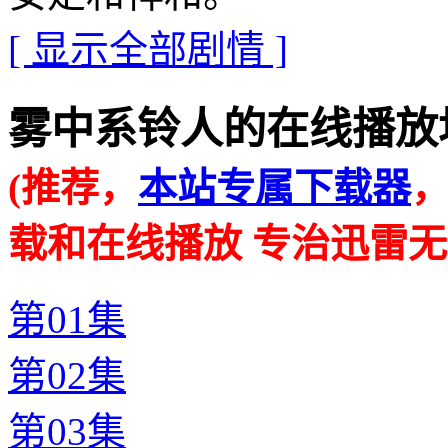
[ 显示全部剧情 ]
雾中系铃人的在线播放地址 · 
(推荐，
本站专属下载器
载和在线播放 专治迅雷无
第01集
第02集
第03集