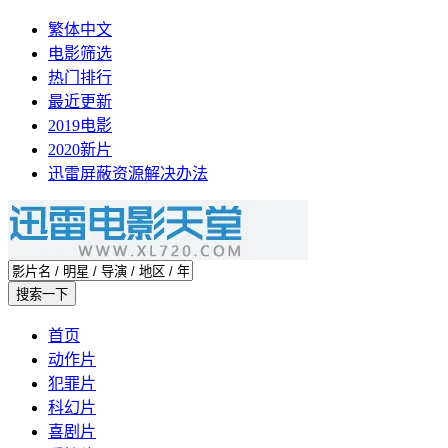
繁体中文
电影筛选
热门排行
最近更新
2019电影
2020新片
迅雷屏蔽资源解决办法
首页
动作片
犯罪片
科幻片
喜剧片