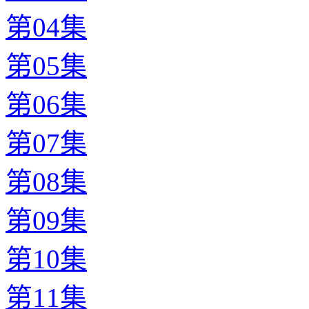
第04集
第05集
第06集
第07集
第08集
第09集
第10集
第11集