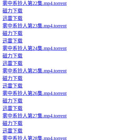
雾中系铃人第22集.mp4.torrent
磁力下载
迅雷下载
雾中系铃人第23集.mp4.torrent
磁力下载
迅雷下载
雾中系铃人第24集.mp4.torrent
磁力下载
迅雷下载
雾中系铃人第25集.mp4.torrent
磁力下载
迅雷下载
雾中系铃人第26集.mp4.torrent
磁力下载
迅雷下载
雾中系铃人第27集.mp4.torrent
磁力下载
迅雷下载
雾中系铃人第28集.mp4.torrent