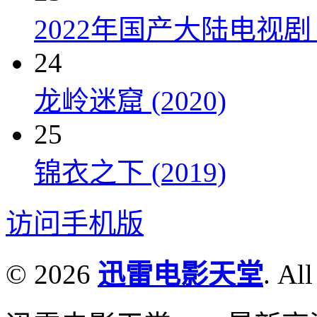
2022年国产大陆电视剧
24
龙岭迷窟 (2020)
25
锦衣之下 (2019)
访问手机版
© 2026
迅雷电影天堂
. All