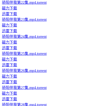
骄阳伴我第22集.mp4.torrent
磁力下载
迅雷下载
骄阳伴我第23集.mp4.torrent
磁力下载
迅雷下载
骄阳伴我第24集.mp4.torrent
磁力下载
迅雷下载
骄阳伴我第25集.mp4.torrent
磁力下载
迅雷下载
骄阳伴我第26集.mp4.torrent
磁力下载
迅雷下载
骄阳伴我第27集.mp4.torrent
磁力下载
迅雷下载
骄阳伴我第28集.mp4.torrent