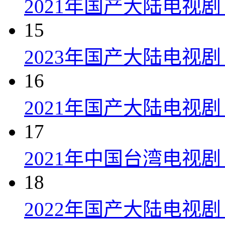
2021年国产大陆电视
15
2023年国产大陆电视剧
16
2021年国产大陆电视剧
17
2021年中国台湾电视剧
18
2022年国产大陆电视