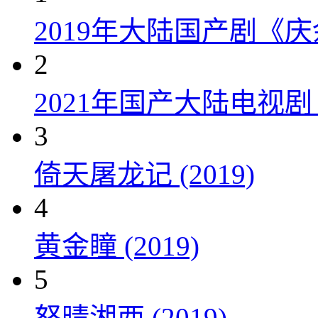
2019年大陆国产剧《
2
2021年国产大陆电视
3
倚天屠龙记 (2019)
4
黄金瞳 (2019)
5
怒晴湘西 (2019)