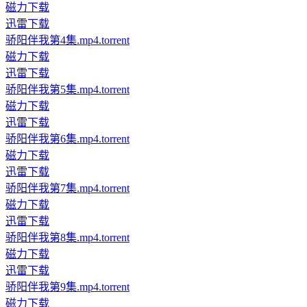
磁力下载
迅雷下载
骄阳伴我第4集.mp4.torrent
磁力下载
迅雷下载
骄阳伴我第5集.mp4.torrent
磁力下载
迅雷下载
骄阳伴我第6集.mp4.torrent
磁力下载
迅雷下载
骄阳伴我第7集.mp4.torrent
磁力下载
迅雷下载
骄阳伴我第8集.mp4.torrent
磁力下载
迅雷下载
骄阳伴我第9集.mp4.torrent
磁力下载