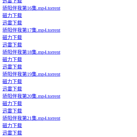
迅雷下载
骄阳伴我第16集.mp4.torrent
磁力下载
迅雷下载
骄阳伴我第17集.mp4.torrent
磁力下载
迅雷下载
骄阳伴我第18集.mp4.torrent
磁力下载
迅雷下载
骄阳伴我第19集.mp4.torrent
磁力下载
迅雷下载
骄阳伴我第20集.mp4.torrent
磁力下载
迅雷下载
骄阳伴我第21集.mp4.torrent
磁力下载
迅雷下载