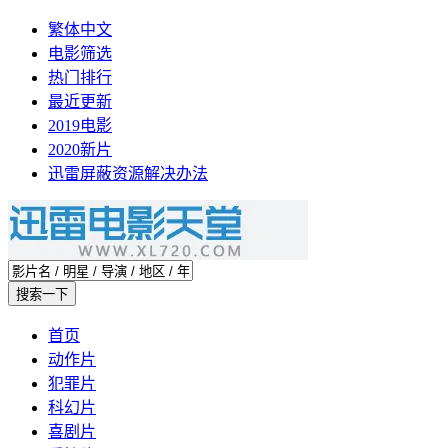
繁体中文
电影筛选
热门排行
最近更新
2019电影
2020新片
迅雷屏蔽资源解决办法
首页
动作片
犯罪片
科幻片
喜剧片