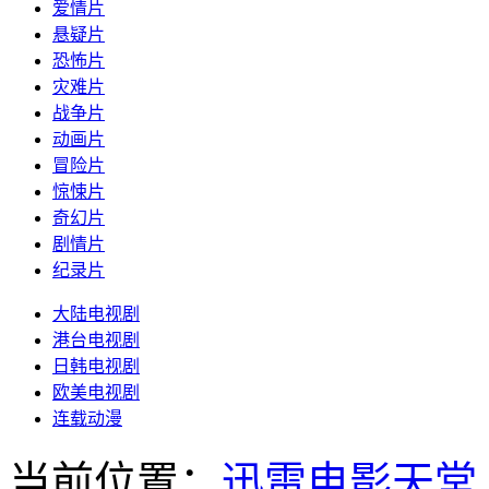
爱情片
悬疑片
恐怖片
灾难片
战争片
动画片
冒险片
惊悚片
奇幻片
剧情片
纪录片
大陆电视剧
港台电视剧
日韩电视剧
欧美电视剧
连载动漫
当前位置：
迅雷电影天堂