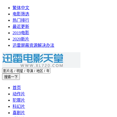
繁体中文
电影筛选
热门排行
最近更新
2019电影
2020新片
迅雷屏蔽资源解决办法
首页
动作片
犯罪片
科幻片
喜剧片