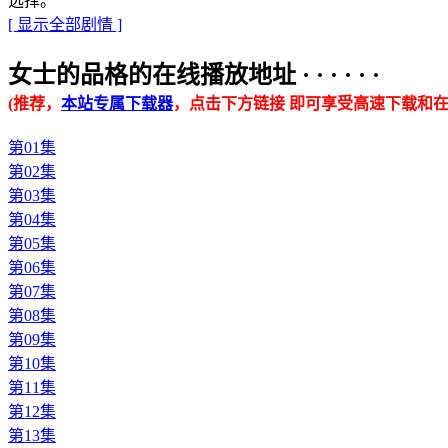
选择。
[ 显示全部剧情 ]
女士的品格的在线播放地址 · · · · · ·
(推荐，
本站专属下载器
，点击下方链接 即可享受高速下载和在
第01集
第02集
第03集
第04集
第05集
第06集
第07集
第08集
第09集
第10集
第11集
第12集
第13集