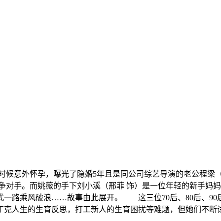
候意外怀孕，曝光了隐婚5年且是同公司综艺导演的老公程梁（
争对手。而姚薇的手下刘小溪（邢菲 饰）是一位年轻的新手妈
一路乘风破浪……故事由此展开。 这三位70后、80后、9
丁克人生的生育反思，打工新人的生育困扰等难题，但她们不断