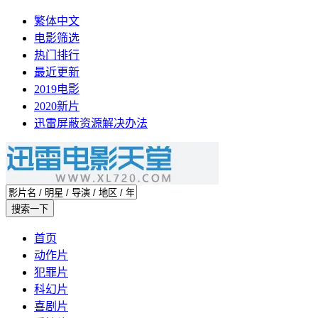
繁体中文
电影筛选
热门排行
最近更新
2019电影
2020新片
迅雷屏蔽资源解决办法
首页
动作片
犯罪片
科幻片
喜剧片