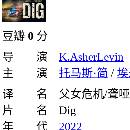
豆瓣
0
分
导 演
K.AsherLevin
主 演
托马斯·简
/
埃
译 名 父女危机/聋哑
片 名 Dig
年 代
2022