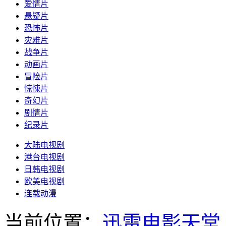
爱情片
悬疑片
恐怖片
灾难片
战争片
动画片
冒险片
惊悚片
奇幻片
剧情片
纪录片
大陆电视剧
港台电视剧
日韩电视剧
欧美电视剧
连载动漫
当前位置：
迅雷电影天堂