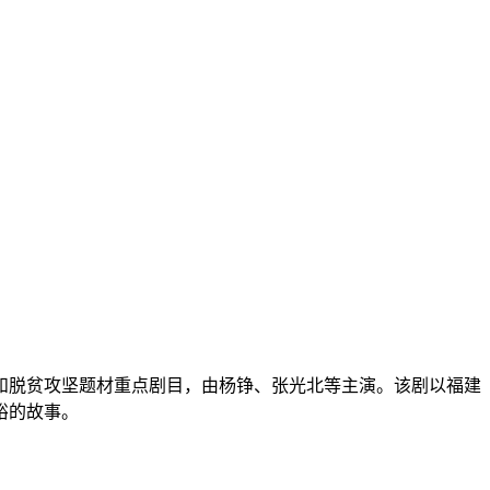
脱贫攻坚题材重点剧目，由杨铮、张光北等主演。该剧以福建
裕的故事。