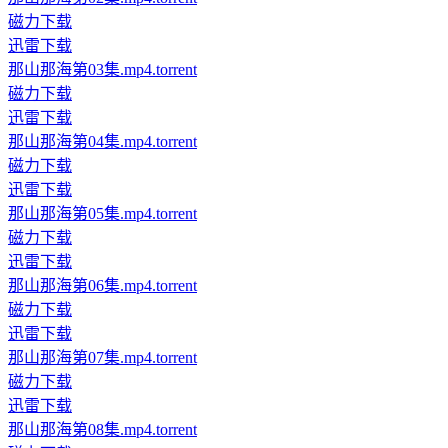
磁力下载
迅雷下载
那山那海第03集.mp4.torrent
磁力下载
迅雷下载
那山那海第04集.mp4.torrent
磁力下载
迅雷下载
那山那海第05集.mp4.torrent
磁力下载
迅雷下载
那山那海第06集.mp4.torrent
磁力下载
迅雷下载
那山那海第07集.mp4.torrent
磁力下载
迅雷下载
那山那海第08集.mp4.torrent