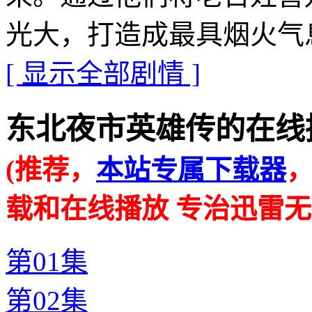
光大，打造成最具烟火气
[ 显示全部剧情 ]
东北夜市英雄传的在线播放地址 
(推荐，
本站专属下载器
载和在线播放 专治迅雷无
第01集
第02集