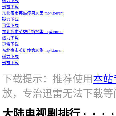
磁力下载
迅雷下载
东北夜市英雄传第28集.mp4.torrent
磁力下载
迅雷下载
东北夜市英雄传第29集.mp4.torrent
磁力下载
迅雷下载
东北夜市英雄传第30集.mp4.torrent
磁力下载
迅雷下载
下载提示：推荐使用
本站
放，专治迅雷无法下载等
大陆电视剧排行 · · · · 