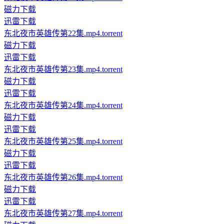
磁力下载
迅雷下载
东北夜市英雄传第22集.mp4.torrent
磁力下载
迅雷下载
东北夜市英雄传第23集.mp4.torrent
磁力下载
迅雷下载
东北夜市英雄传第24集.mp4.torrent
磁力下载
迅雷下载
东北夜市英雄传第25集.mp4.torrent
磁力下载
迅雷下载
东北夜市英雄传第26集.mp4.torrent
磁力下载
迅雷下载
东北夜市英雄传第27集.mp4.torrent