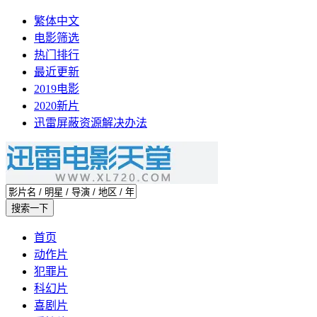
繁体中文
电影筛选
热门排行
最近更新
2019电影
2020新片
迅雷屏蔽资源解决办法
首页
动作片
犯罪片
科幻片
喜剧片