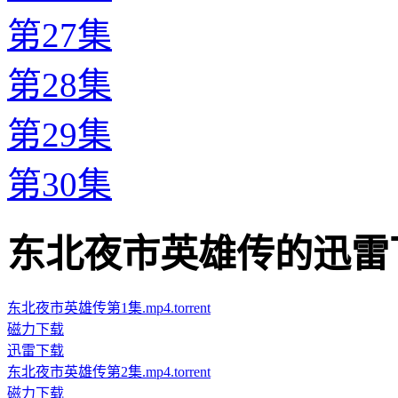
第27集
第28集
第29集
第30集
东北夜市英雄传的迅雷下载地址 
东北夜市英雄传第1集.mp4.torrent
磁力下载
迅雷下载
东北夜市英雄传第2集.mp4.torrent
磁力下载