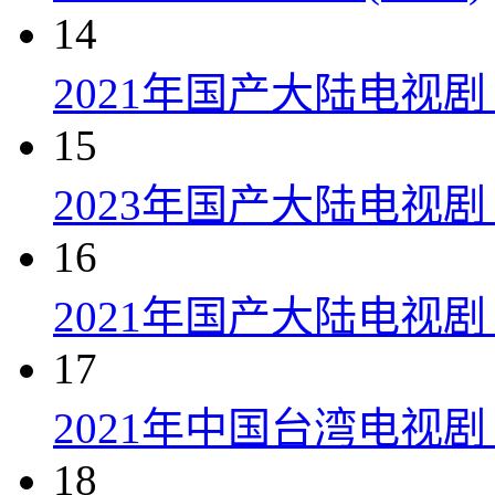
14
2021年国产大陆电视
15
2023年国产大陆电视剧
16
2021年国产大陆电视剧
17
2021年中国台湾电视剧
18