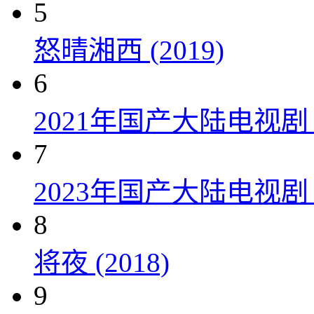
5
怒晴湘西 (2019)
6
2021年国产大陆电视
7
2023年国产大陆电视剧
8
将夜 (2018)
9