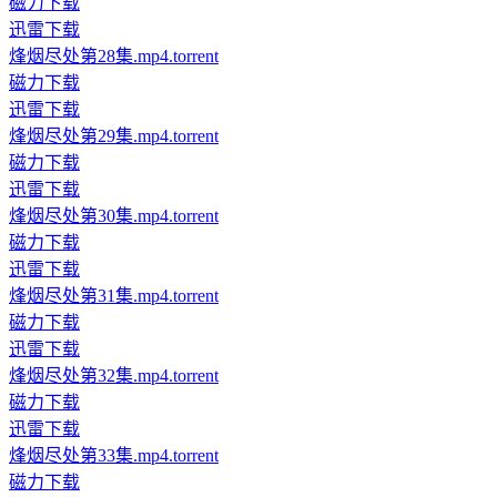
磁力下载
迅雷下载
烽烟尽处第28集.mp4.torrent
磁力下载
迅雷下载
烽烟尽处第29集.mp4.torrent
磁力下载
迅雷下载
烽烟尽处第30集.mp4.torrent
磁力下载
迅雷下载
烽烟尽处第31集.mp4.torrent
磁力下载
迅雷下载
烽烟尽处第32集.mp4.torrent
磁力下载
迅雷下载
烽烟尽处第33集.mp4.torrent
磁力下载