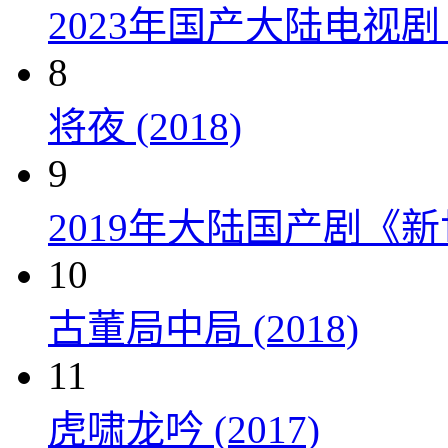
2023年国产大陆电视剧
8
将夜 (2018)
9
2019年大陆国产剧《新
10
古董局中局 (2018)
11
虎啸龙吟 (2017)