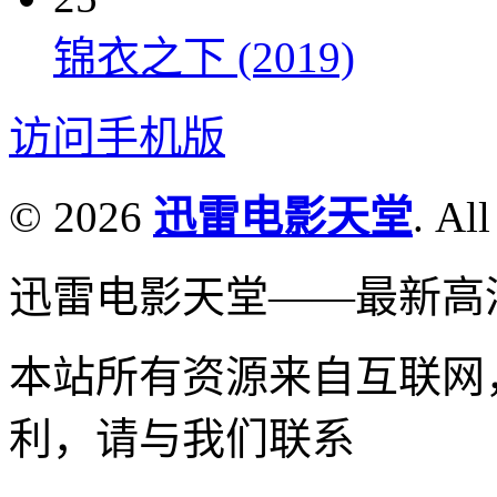
锦衣之下 (2019)
访问手机版
© 2026
迅雷电影天堂
. All
迅雷电影天堂——最新高
本站所有资源来自互联网
利，请与我们联系