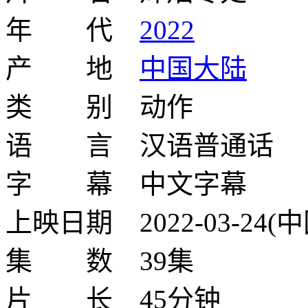
年 代
2022
产 地
中国大陆
类 别 动作
语 言 汉语普通话
字 幕 中文字幕
上映日期 2022-03-24(
集 数 39集
片 长 45分钟