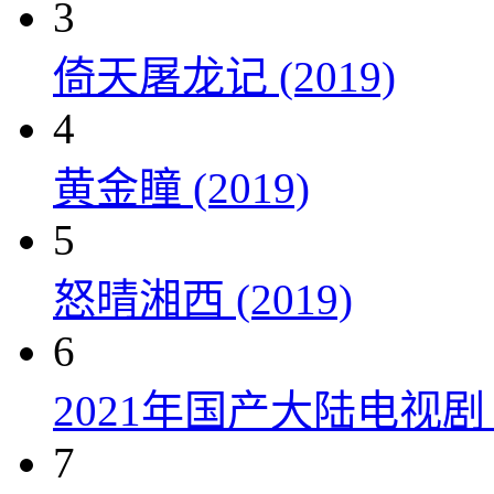
3
倚天屠龙记 (2019)
4
黄金瞳 (2019)
5
怒晴湘西 (2019)
6
2021年国产大陆电视
7