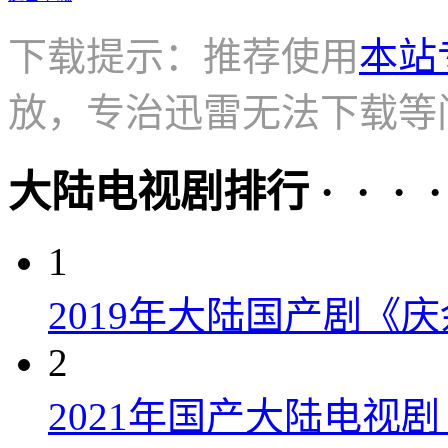
下载提示：推荐使用
本站
放，专治迅雷无法下载等
大陆电视剧排行 · · · · 
1
2019年大陆国产剧《
2
2021年国产大陆电视