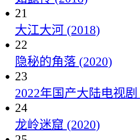
21
大江大河 (2018)
22
隐秘的角落 (2020)
23
2022年国产大陆电视剧
24
龙岭迷窟 (2020)
25