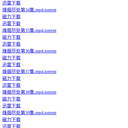
迅雷下载
烽烟尽处第34集.mp4.torrent
磁力下载
迅雷下载
烽烟尽处第35集.mp4.torrent
磁力下载
迅雷下载
烽烟尽处第36集.mp4.torrent
磁力下载
迅雷下载
烽烟尽处第37集.mp4.torrent
磁力下载
迅雷下载
烽烟尽处第38集.mp4.torrent
磁力下载
迅雷下载
烽烟尽处第39集.mp4.torrent
磁力下载
迅雷下载