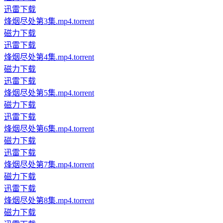
迅雷下载
烽烟尽处第3集.mp4.torrent
磁力下载
迅雷下载
烽烟尽处第4集.mp4.torrent
磁力下载
迅雷下载
烽烟尽处第5集.mp4.torrent
磁力下载
迅雷下载
烽烟尽处第6集.mp4.torrent
磁力下载
迅雷下载
烽烟尽处第7集.mp4.torrent
磁力下载
迅雷下载
烽烟尽处第8集.mp4.torrent
磁力下载