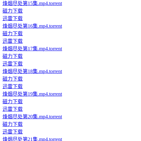
烽烟尽处第15集.mp4.torrent
磁力下载
迅雷下载
烽烟尽处第16集.mp4.torrent
磁力下载
迅雷下载
烽烟尽处第17集.mp4.torrent
磁力下载
迅雷下载
烽烟尽处第18集.mp4.torrent
磁力下载
迅雷下载
烽烟尽处第19集.mp4.torrent
磁力下载
迅雷下载
烽烟尽处第20集.mp4.torrent
磁力下载
迅雷下载
烽烟尽处第21集.mp4.torrent