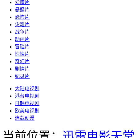
爱情片
悬疑片
恐怖片
灾难片
战争片
动画片
冒险片
惊悚片
奇幻片
剧情片
纪录片
大陆电视剧
港台电视剧
日韩电视剧
欧美电视剧
连载动漫
当前位置：
迅雷电影天堂