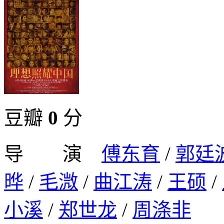
豆瓣
0
分
导 演
傅东育
/
郭廷
晔
/
毛溦
/
曲江涛
/
王硕
/
小溪
/
郑世龙
/
周涤非