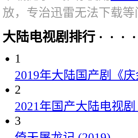
放，专治迅雷无法下载等
大陆电视剧排行 · · · · 
1
2019年大陆国产剧《
2
2021年国产大陆电视
3
倚天屠龙记 (2019)