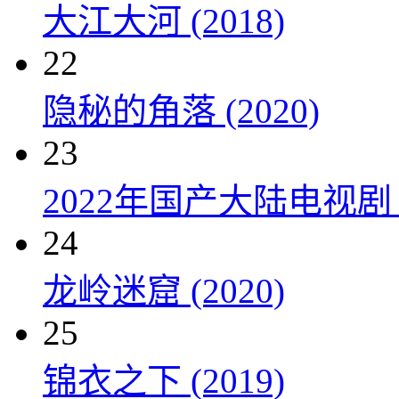
大江大河 (2018)
22
隐秘的角落 (2020)
23
2022年国产大陆电视剧
24
龙岭迷窟 (2020)
25
锦衣之下 (2019)