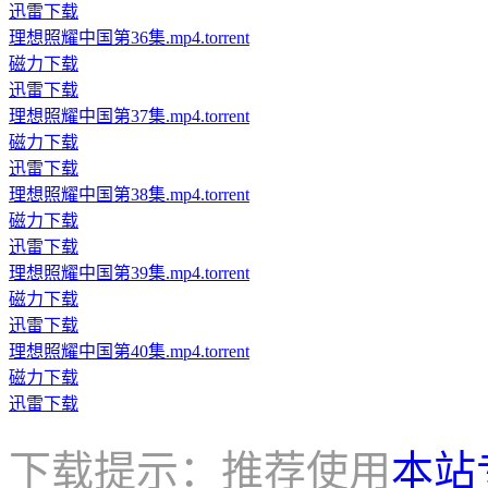
迅雷下载
理想照耀中国第36集.mp4.torrent
磁力下载
迅雷下载
理想照耀中国第37集.mp4.torrent
磁力下载
迅雷下载
理想照耀中国第38集.mp4.torrent
磁力下载
迅雷下载
理想照耀中国第39集.mp4.torrent
磁力下载
迅雷下载
理想照耀中国第40集.mp4.torrent
磁力下载
迅雷下载
下载提示：推荐使用
本站