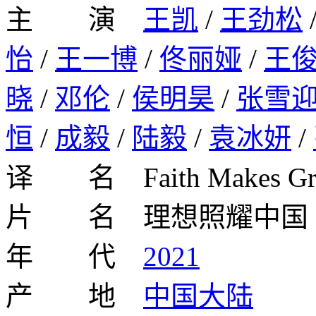
主 演
王凯
/
王劲松
怡
/
王一博
/
佟丽娅
/
王
晓
/
邓伦
/
侯明昊
/
张雪
恒
/
成毅
/
陆毅
/
袁冰妍
/
译 名 Faith Makes Gre
片 名 理想照耀中国
年 代
2021
产 地
中国大陆