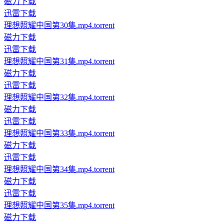
磁力下载
迅雷下载
理想照耀中国第30集.mp4.torrent
磁力下载
迅雷下载
理想照耀中国第31集.mp4.torrent
磁力下载
迅雷下载
理想照耀中国第32集.mp4.torrent
磁力下载
迅雷下载
理想照耀中国第33集.mp4.torrent
磁力下载
迅雷下载
理想照耀中国第34集.mp4.torrent
磁力下载
迅雷下载
理想照耀中国第35集.mp4.torrent
磁力下载