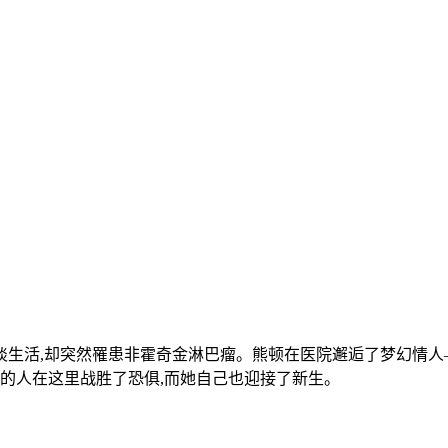
,却突然罹患非霍奇金淋巴瘤。熊顿在医院邂逅了梦幻情人—林
多的人在这里战胜了恐俱,而她自己也迎接了新生。