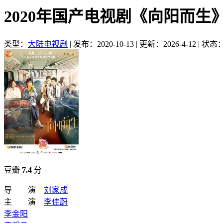
2020年国产电视剧《向阳而生》
类型：
大陆电视剧
|
发布：2020-10-13
|
更新：2026-4-12
|
状态：
豆瓣
7.4
分
导 演
刘家成
主 演
李佳蔚
李金阳