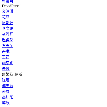
曹馨月
DavidPursall
文渝淇
花菲
阿斯汗
李文玲
赵雅莉
赵奂然
石天硕
丹琳
王磊
施京明
朱健
詹姆斯·琼斯
陈瑾
傅天骄
米露
高旭阳
蒋欣