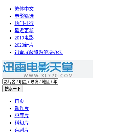
繁体中文
电影筛选
热门排行
最近更新
2019电影
2020新片
迅雷屏蔽资源解决办法
首页
动作片
犯罪片
科幻片
喜剧片