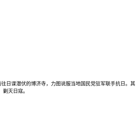
，前往日谍潜伏的博济寺，力图说服当地国民党驻军联手抗日。其
，剿灭日寇。