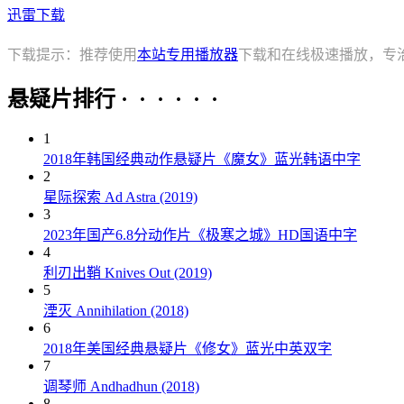
迅雷下载
下载提示：推荐使用
本站专用播放器
下载和在线极速播放，专
悬疑片排行 · · · · · ·
1
2018年韩国经典动作悬疑片《魔女》蓝光韩语中字
2
星际探索 Ad Astra (2019)
3
2023年国产6.8分动作片《极寒之城》HD国语中字
4
利刃出鞘 Knives Out (2019)
5
湮灭 Annihilation (2018)
6
2018年美国经典悬疑片《修女》蓝光中英双字
7
调琴师 Andhadhun (2018)
8