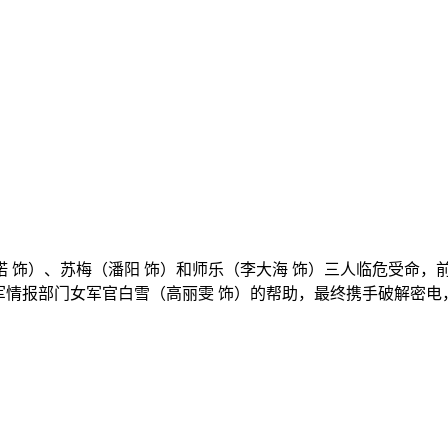
鲁诺 饰）、苏梅（潘阳 饰）和师乐（李大海 饰）三人临危受命
军情报部门女军官白雪（高丽雯 饰）的帮助，最终携手破解密电