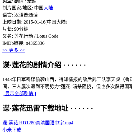
类型: 剧情 / 悬疑
制片国家/地区: 中国
大陆
语言: 汉语普通话
上映日期: 2015-01-16(中国大陆)
片长: 90分钟
又名: 莲花行动 / Lotus Code
IMDb链接: tt4365336
>> 更多 <<
谍·莲花的剧情介绍 · · · · · ·
1943年日军密谋偷袭山西，得知情报的敌后武工队李天虎（
间，三人屡次遭到不明势力“莲花”暗杀阻挠，但也多次获得国
[ 显示全部剧情 ]
谍·莲花迅雷下载地址 · · · · · ·
谍·莲花.HD1280高清国语中字.mp4
小米下载