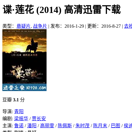
谍·莲花 (2014) 高清迅雷下载
类型：
悬疑片
,
战争片
|
发布：2016-1-29
|
更新：2016-8-27
|
去
豆瓣
3.1
分
导演:
青阳
编剧:
梁振华
/
贾长安
主演:
鲁诺
/
潘阳
/
高丽雯
/
陈佩斯
/
朱时茂
/
陈月末
/
巴图
/
侯