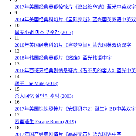
2017年美国经典悬疑惊悚片《逃出绝命镇》蓝光中英双字
9
2014年美国经典科幻片《星际穿越》蓝光国英双语中英
10
屠夫小姐 미스 푸줏간 (2017)
11
2010年美国经典科幻片《盗梦空间》蓝光国英双语双字
12
2018年韩国经典悬疑片《燃烧》蓝光韩语中字
13
2016年西班牙经典剧情悬疑片《看不见的客人》蓝光中
14
骡子 The Mule (2018)
15
杀人回忆 살인의 추억 (2003)
16
2017年美国惊悚恐怖片《安娜贝尔2：诞生》BD中英双字
17
密室逃生 Escape Room (2019)
18
2017年国产经典剧情片《暴裂无声》蓝光国语中字