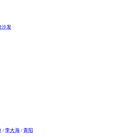
抢沙发
迪
/
李大海
/
青阳