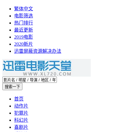
繁体中文
电影筛选
热门排行
最近更新
2019电影
2020新片
迅雷屏蔽资源解决办法
首页
动作片
犯罪片
科幻片
喜剧片