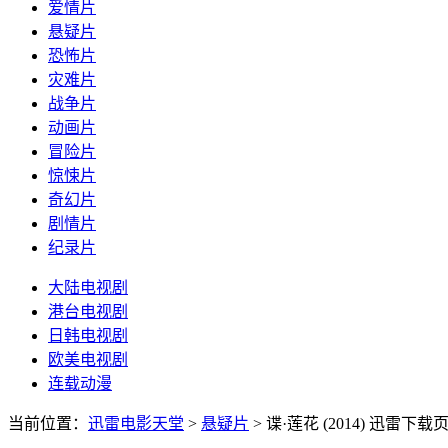
爱情片
悬疑片
恐怖片
灾难片
战争片
动画片
冒险片
惊悚片
奇幻片
剧情片
纪录片
大陆电视剧
港台电视剧
日韩电视剧
欧美电视剧
连载动漫
当前位置：
迅雷电影天堂
>
悬疑片
>
谍·莲花 (2014)
迅雷下载